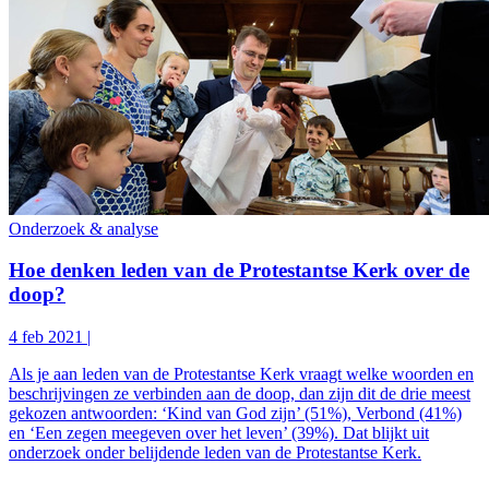
Onderzoek & analyse
Hoe denken leden van de Protestantse Kerk over de
doop?
4 feb 2021
|
Als je aan leden van de Protestantse Kerk vraagt welke woorden en
beschrijvingen ze verbinden aan de doop, dan zijn dit de drie meest
gekozen antwoorden: ‘Kind van God zijn’ (51%), Verbond (41%)
en ‘Een zegen meegeven over het leven’ (39%). Dat blijkt uit
onderzoek onder belijdende leden van de Protestantse Kerk.