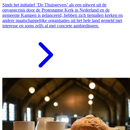
Sinds het initiatief ‘De Thuisgevers’ als een uitweg uit de
opvangcrisis door de Protestantse Kerk in Nederland en de
gemeente Kampen is gelanceerd, hebben zich tientallen kerken en
andere maatschappelijke organisaties uit het hele land gemeld met
interesse en soms zelfs al met concrete aanbiedingen.