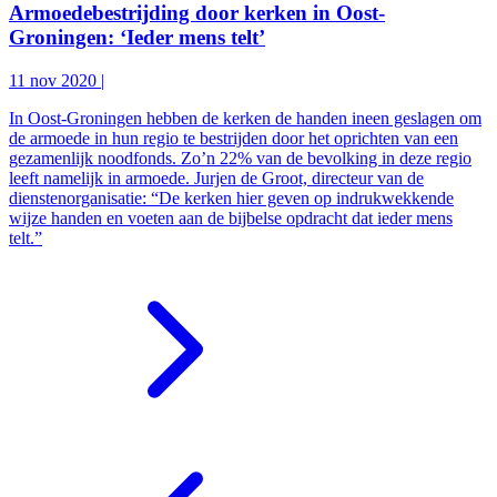
Armoedebestrijding door kerken in Oost-
Groningen: ‘Ieder mens telt’
11 nov 2020
|
In Oost-Groningen hebben de kerken de handen ineen geslagen om
de armoede in hun regio te bestrijden door het oprichten van een
gezamenlijk noodfonds. Zo’n 22% van de bevolking in deze regio
leeft namelijk in armoede. Jurjen de Groot, directeur van de
dienstenorganisatie: “De kerken hier geven op indrukwekkende
wijze handen en voeten aan de bijbelse opdracht dat ieder mens
telt.”