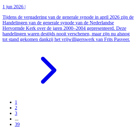
1 jun 2026
|
Tijdens de vergadering van de generale synode in april 2026 zijn de
Handelingen van de generale synode van de Nederlandse
Hervormde Kerk over de jaren 2000–2004 gepresenteerd. Deze
handelingen waren destijds nooit verschenen, maar zijn nu alsnog
tot stand gekomen dankzij het vrijwilligerswerk van Frits Pasveer.
1
2
3
...
39