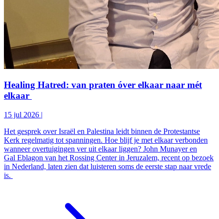
Healing Hatred: van praten óver elkaar naar mét
elkaar
15 jul 2026
|
Het gesprek over Israël en Palestina leidt binnen de Protestantse
Kerk regelmatig tot spanningen. Hoe blijf je met elkaar verbonden
wanneer overtuigingen ver uit elkaar liggen? John Munayer en
Gal Eblagon van het Rossing Center in Jeruzalem, recent op bezoek
in Nederland, laten zien dat luisteren soms de eerste stap naar vrede
is.