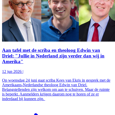
Aan tafel met de scriba en theoloog Edwin van
Driel: "Jullie in Nederland zijn verder dan wij in
Amerika"
12 jun 2026
|
Op woensdag 24 juni gaat scriba Kees van Ekris in gesprek met de
Amerikaans-Nederlandse theoloog Edwin van Driel.
Belangstellenden zijn welkom om aan te schuiven. Maar de ruimte
is beperkt. Aanmelders krijgen daarom nog te horen of ze er
inderdaad bij kunnen zijn.