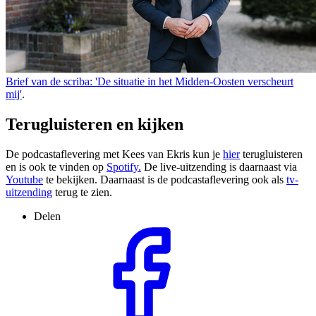
Brief van de scriba: 'De situatie in het Midden-Oosten verscheurt
mij'
.
Terugluisteren en kijken
De podcastaflevering met Kees van Ekris kun je
hier
terugluisteren
en is ook te vinden op
Spotify.
De live-uitzending is daarnaast via
Youtube
te bekijken. Daarnaast is de podcastaflevering ook als
tv-
uitzending
terug te zien.
Delen