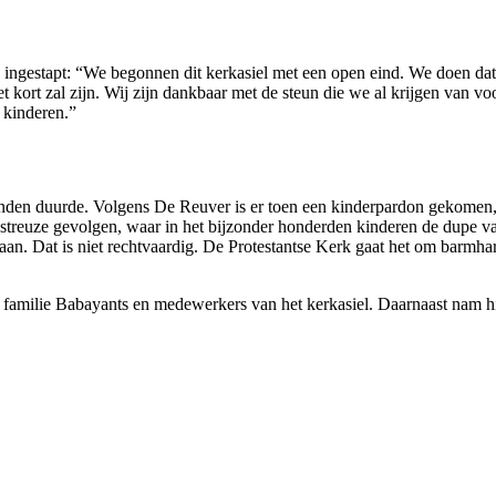
s ingestapt: “We begonnen dit kerkasiel met een open eind. We doen da
t kort zal zijn. Wij zijn dankbaar met de steun die we al krijgen van 
 kinderen.”
nden duurde. Volgens De Reuver is er toen een kinderpardon gekomen, 
sastreuze gevolgen, waar in het bijzonder honderden kinderen de dupe 
n. Dat is niet rechtvaardig. De Protestantse Kerk gaat het om barmhar
milie Babayants en medewerkers van het kerkasiel. Daarnaast nam hij 