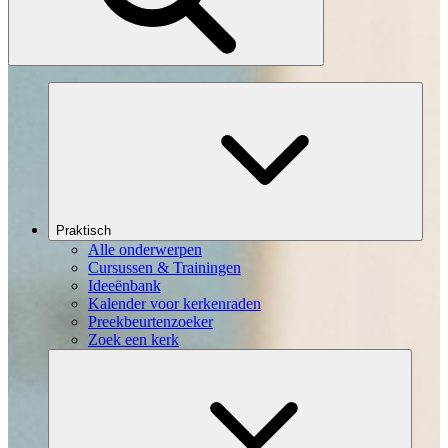
Praktisch
Alle onderwerpen
Cursussen & Trainingen
Ideeënbank
Kalender voor kerkenraden
Preekbeurtenzoeker
Zoek een kerk