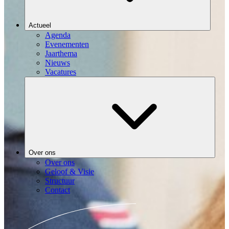
Actueel
Agenda
Evenementen
Jaarthema
Nieuws
Vacatures
Over ons
Over ons
Geloof & Visie
Structuur
Contact