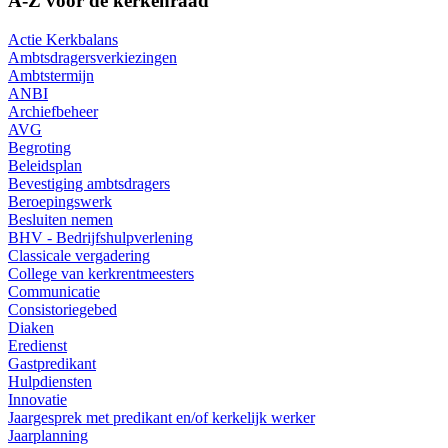
A-Z voor de kerkenraad
Actie Kerkbalans
Ambtsdragersverkiezingen
Ambtstermijn
ANBI
Archiefbeheer
AVG
Begroting
Beleidsplan
Bevestiging ambtsdragers
Beroepingswerk
Besluiten nemen
BHV - Bedrijfshulpverlening
Classicale vergadering
College van kerkrentmeesters
Communicatie
Consistoriegebed
Diaken
Eredienst
Gastpredikant
Hulpdiensten
Innovatie
Jaargesprek met predikant en/of kerkelijk werker
Jaarplanning