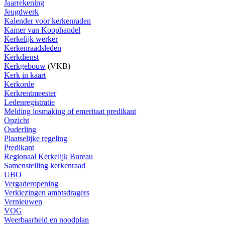
Jaarrekening
Jeugdwerk
Kalender voor kerkenraden
Kamer van Koophandel
Kerkelijk werker
Kerkenraadsleden
Kerkdienst
Kerkgebouw
(VKB)
Kerk in kaart
Kerkorde
Kerkrentmeester
Ledenregistratie
Melding losmaking of emeritaat predikant
Opzicht
Ouderling
Plaatselijke regeling
Predikant
Regionaal Kerkelijk Bureau
Samenstelling kerkenraad
UBO
Vergaderopening
Verkiezingen ambtsdragers
Vernieuwen
VOG
Weerbaarheid en noodplan