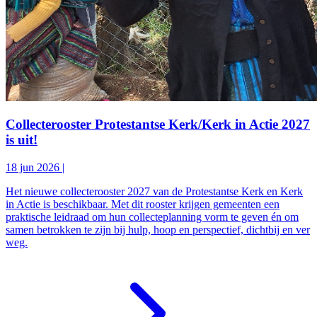
Collecterooster Protestantse Kerk/Kerk in Actie 2027
is uit!
18 jun 2026
|
Het nieuwe collecterooster 2027 van de Protestantse Kerk en Kerk
in Actie is beschikbaar. Met dit rooster krijgen gemeenten een
praktische leidraad om hun collecteplanning vorm te geven én om
samen betrokken te zijn bij hulp, hoop en perspectief, dichtbij en ver
weg.