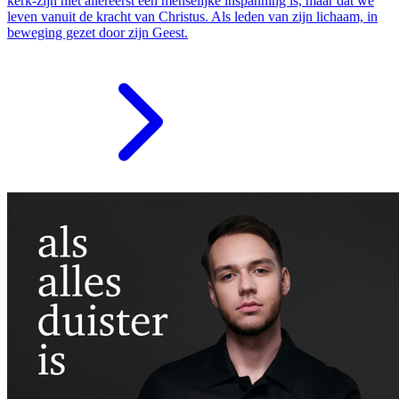
kerk-zijn niet allereerst een menselijke inspanning is, maar dat we
leven vanuit de kracht van Christus. Als leden van zijn lichaam, in
beweging gezet door zijn Geest.