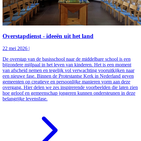
Overstapdienst - ideeën uit het land
22 mei 2026
|
De overstap van de basisschool naar de middelbare school is een
bijzondere mijlpaal in het leven van kinderen. Het is een moment
van afscheid nemen en tegelijk vol verwachting vooruitkijken naar
een nieuwe fase. Binnen de Protestantse Kerk in Nederland geven
gemeenten op creatieve en persoonlijke manieren vorm aan deze
overgang. Hier delen we zes inspirerende voorbeelden die laten zien
hoe geloof en gemeenschap jongeren kunnen ondersteunen in deze
belangrijke levensfase.