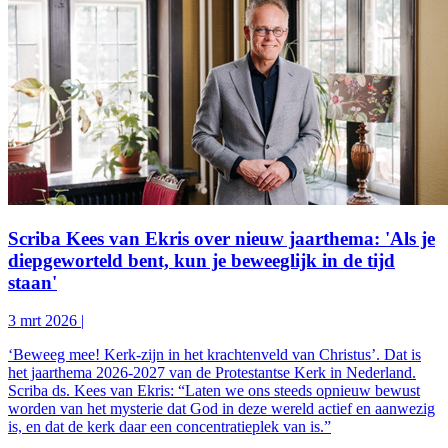
Scriba Kees van Ekris over nieuw jaarthema: 'Als je
diepgeworteld bent, kun je beweeglijk in de tijd
staan'
3 mrt 2026
|
‘Beweeg mee! Kerk-zijn in het krachtenveld van Christus’. Dat is
het jaarthema 2026-2027 van de Protestantse Kerk in Nederland.
Scriba ds. Kees van Ekris: “Laten we ons steeds opnieuw bewust
worden van het mysterie dat God in deze wereld actief en aanwezig
is, en dat de kerk daar een concentratieplek van is.”