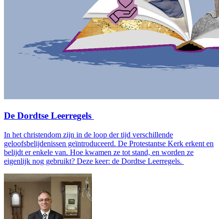
De Dordtse Leerregels
In het christendom zijn in de loop der tijd verschillende
geloofsbelijdenissen geïntroduceerd. De Protestantse Kerk erkent en
belijdt er enkele van. Hoe kwamen ze tot stand, en worden ze
eigenlijk nog gebruikt? Deze keer: de Dordtse Leerregels.