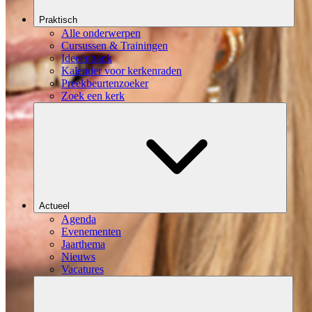
Praktisch
Alle onderwerpen
Cursussen & Trainingen
Ideeënbank
Kalender voor kerkenraden
Preekbeurtenzoeker
Zoek een kerk
Actueel
Agenda
Evenementen
Jaarthema
Nieuws
Vacatures