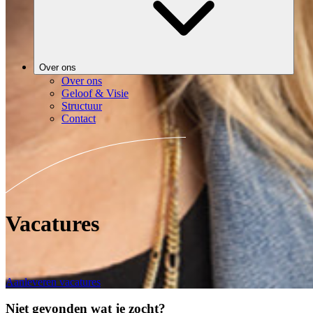
Over ons
Over ons
Geloof & Visie
Structuur
Contact
Vacatures
Aanleveren vacatures
Niet gevonden wat je zocht?