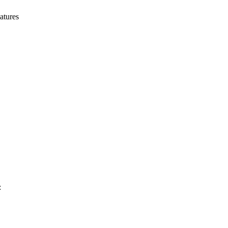
atures
: