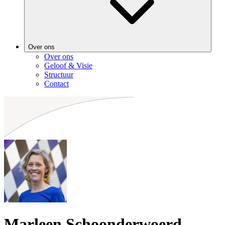
Over ons
Over ons
Geloof & Visie
Structuur
Contact
Marleen Schoonderwoerd