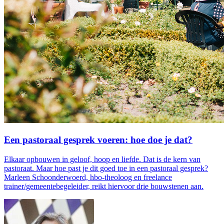
Een pastoraal gesprek voeren: hoe doe je dat?
Elkaar opbouwen in geloof, hoop en liefde. Dat is de kern van
pastoraat. Maar hoe past je dit goed toe in een pastoraal gesprek?
Marleen Schoonderwoerd, hbo-theoloog en freelance
trainer/gemeentebegeleider, reikt hiervoor drie bouwstenen aan.