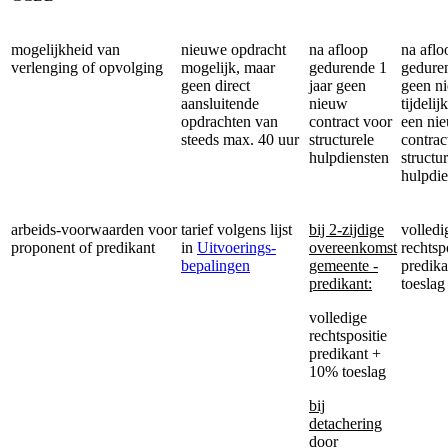
mogelijkheid van
nieuwe opdracht
na afloop
na aflo
verlenging of opvolging
mogelijk, maar
gedurende 1
geduren
geen direct
jaar geen
geen n
aansluitende
nieuw
tijdelij
opdrachten van
contract voor
een ni
steeds max. 40 uur
structurele
contrac
hulpdiensten
structu
hulpdie
arbeids-voorwaarden voor
tarief volgens lijst
bij 2-zijdige
volledi
proponent of predikant
in
Uitvoerings-
overeenkomst
rechtsp
bepalingen
gemeente -
predik
predikant:
toeslag
volledige
rechtspositie
predikant +
10% toeslag
bij
detachering
door