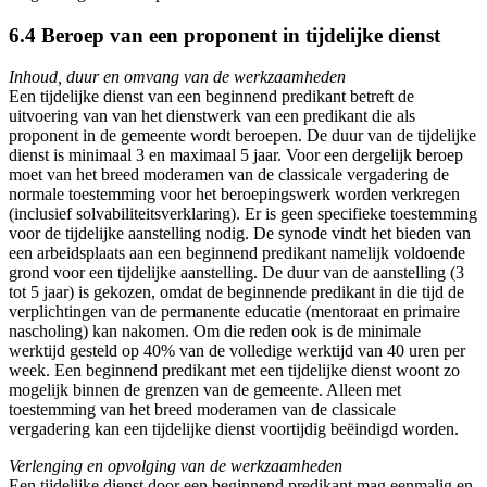
6.4 Beroep van een proponent in tijdelijke dienst
Inhoud, duur en omvang van de werkzaamheden
Een tijdelijke dienst van een beginnend predikant betreft de
uitvoering van van het dienstwerk van een predikant die als
proponent in de gemeente wordt beroepen. De duur van de tijdelijke
dienst is minimaal 3 en maximaal 5 jaar. Voor een dergelijk beroep
moet van het breed moderamen van de classicale vergadering de
normale toestemming voor het beroepingswerk worden verkregen
(inclusief solvabiliteitsverklaring). Er is geen specifieke toestemming
voor de tijdelijke aanstelling nodig. De synode vindt het bieden van
een arbeidsplaats aan een beginnend predikant namelijk voldoende
grond voor een tijdelijke aanstelling. De duur van de aanstelling (3
tot 5 jaar) is gekozen, omdat de beginnende predikant in die tijd de
verplichtingen van de permanente educatie (mentoraat en primaire
nascholing) kan nakomen. Om die reden ook is de minimale
werktijd gesteld op 40% van de volledige werktijd van 40 uren per
week. Een beginnend predikant met een tijdelijke dienst woont zo
mogelijk binnen de grenzen van de gemeente. Alleen met
toestemming van het breed moderamen van de classicale
vergadering kan een tijdelijke dienst voortijdig beëindigd worden.
Verlenging en opvolging van de werkzaamheden
Een tijdelijke dienst door een beginnend predikant mag eenmalig en