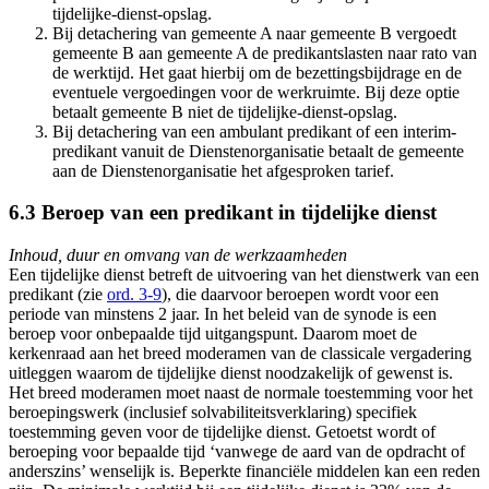
tijdelijke-dienst-opslag.
Bij detachering van gemeente A naar gemeente B vergoedt
gemeente B aan gemeente A de predikantslasten naar rato van
de werktijd. Het gaat hierbij om de bezettingsbijdrage en de
eventuele vergoedingen voor de werkruimte. Bij deze optie
betaalt gemeente B niet de tijdelijke-dienst-opslag.
Bij detachering van een ambulant predikant of een interim-
predikant vanuit de Dienstenorganisatie betaalt de gemeente
aan de Dienstenorganisatie het afgesproken tarief.
6.3 Beroep van een predikant in tijdelijke dienst
Inhoud, duur en omvang van de werkzaamheden
Een tijdelijke dienst betreft de uitvoering van het dienstwerk van een
predikant (zie
ord. 3-9
), die daarvoor beroepen wordt voor een
periode van minstens 2 jaar. In het beleid van de synode is een
beroep voor onbepaalde tijd uitgangspunt. Daarom moet de
kerkenraad aan het breed moderamen van de classicale vergadering
uitleggen waarom de tijdelijke dienst noodzakelijk of gewenst is.
Het breed moderamen moet naast de normale toestemming voor het
beroepingswerk (inclusief solvabiliteitsverklaring) specifiek
toestemming geven voor de tijdelijke dienst. Getoetst wordt of
beroeping voor bepaalde tijd ‘vanwege de aard van de opdracht of
anderszins’ wenselijk is. Beperkte financiële middelen kan een reden