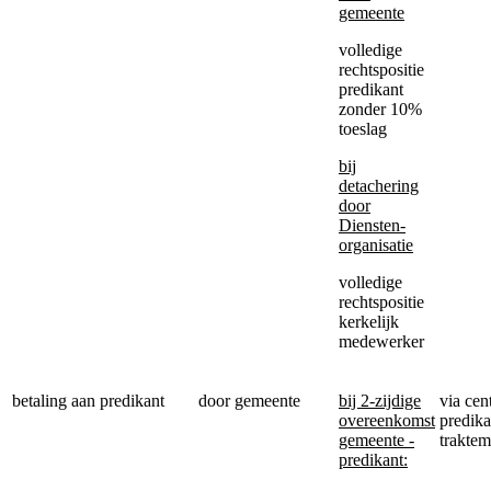
gemeente
volledige
rechtspositie
predikant
zonder 10%
toeslag
bij
detachering
door
Diensten-
organisatie
volledige
rechtspositie
kerkelijk
medewerker
betaling aan predikant
door gemeente
bij 2-zijdige
via cen
overeenkomst
predika
gemeente -
trakte
predikant: