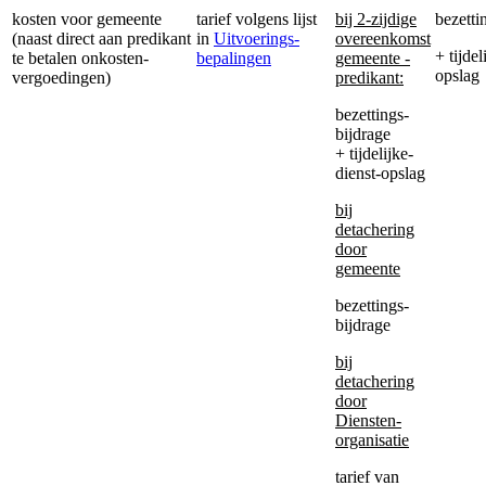
kosten voor gemeente
tarief volgens lijst
bij 2-zijdige
bezetti
(naast direct aan predikant
in
Uitvoerings-
overeenkomst
+ tijdel
te betalen onkosten-
bepalingen
gemeente -
opslag
vergoedingen)
predikant:
bezettings-
bijdrage
+ tijdelijke-
dienst-opslag
bij
detachering
door
gemeente
bezettings-
bijdrage
bij
detachering
door
Diensten-
organisatie
tarief van