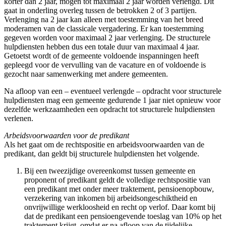
korter dan 2 jaar, mogen tot maximaal 2 jaar worden verlengd. Dit
gaat in onderling overleg tussen de betrokken 2 of 3 partijen.
Verlenging na 2 jaar kan alleen met toestemming van het breed
moderamen van de classicale vergadering. Er kan toestemming
gegeven worden voor maximaal 2 jaar verlenging. De structurele
hulpdiensten hebben dus een totale duur van maximaal 4 jaar.
Getoetst wordt of de gemeente voldoende inspanningen heeft
gepleegd voor de vervulling van de vacature en of voldoende is
gezocht naar samenwerking met andere gemeenten.
Na afloop van een – eventueel verlengde – opdracht voor structurele
hulpdiensten mag een gemeente gedurende 1 jaar niet opnieuw voor
dezelfde werkzaamheden een opdracht tot structurele hulpdiensten
verlenen.
Arbeidsvoorwaarden voor de predikant
Als het gaat om de rechtspositie en arbeidsvoorwaarden van de
predikant, dan geldt bij structurele hulpdiensten het volgende.
Bij een tweezijdige overeenkomst tussen gemeente en
proponent of predikant geldt de volledige rechtspositie van
een predikant met onder meer traktement, pensioenopbouw,
verzekering van inkomen bij arbeidsongeschiktheid en
onvrijwillige werkloosheid en recht op verlof. Daar komt bij
dat de predikant een pensioengevende toeslag van 10% op het
traktement krijgt, omdat er na afloop van de tijdelijke