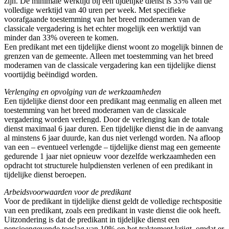
zijn. De minimale werktijd bij een tijdelijke dienst is 33% van de
volledige werktijd van 40 uren per week. Met specifieke
voorafgaande toestemming van het breed moderamen van de
classicale vergadering is het echter mogelijk een werktijd van
minder dan 33% overeen te komen.
Een predikant met een tijdelijke dienst woont zo mogelijk binnen de
grenzen van de gemeente. Alleen met toestemming van het breed
moderamen van de classicale vergadering kan een tijdelijke dienst
voortijdig beëindigd worden.
Verlenging en opvolging van de werkzaamheden
Een tijdelijke dienst door een predikant mag eenmalig en alleen met
toestemming van het breed moderamen van de classicale
vergadering worden verlengd. Door de verlenging kan de totale
dienst maximaal 6 jaar duren. Een tijdelijke dienst die in de aanvang
al minstens 6 jaar duurde, kan dus niet verlengd worden. Na afloop
van een – eventueel verlengde – tijdelijke dienst mag een gemeente
gedurende 1 jaar niet opnieuw voor dezelfde werkzaamheden een
opdracht tot structurele hulpdiensten verlenen of een predikant in
tijdelijke dienst beroepen.
Arbeidsvoorwaarden voor de predikant
Voor de predikant in tijdelijke dienst geldt de volledige rechtspositie
van een predikant, zoals een predikant in vaste dienst die ook heeft.
Uitzondering is dat de predikant in tijdelijke dienst een
pensioengevende toeslag van 10% op het traktement krijgt, omdat er