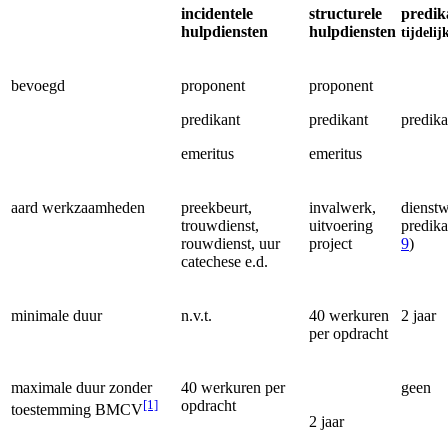
incidentele
structurele
predik
hulpdiensten
hulpdiensten
tijdelij
bevoegd
proponent
proponent
predikant
predikant
predika
emeritus
emeritus
aard werkzaamheden
preekbeurt,
invalwerk,
dienst
trouwdienst,
uitvoering
predika
rouwdienst, uur
project
9
)
catechese e.d.
minimale duur
n.v.t.
40 werkuren
2 jaar
per opdracht
maximale duur zonder
40 werkuren per
geen
[1]
opdracht
toestemming BMCV
2 jaar