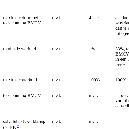
maximale duur met
n.v.t.
4 jaar
als duu
toestemming BMCV
was dan
dan te 
tot 6 ja
minimale werktijd
n.v.t.
1%
33%, te
BMCV 
in een 
percen
maximale werktijd
n.v.t.
100%
100%
toestemming BMCV
n.v.t.
n.v.t.
ja, ook
voor tij
aanstel
solvabiliteits-verklaring
n.v.t.
n.v.t.
ja
[2]
CCBB