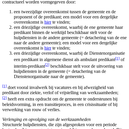
contractueel worden vormgegeven door:
een tweezijdige overeenkomst tussen de gemeente en de
proponent of de predikant; een model voor een dergelijke
overeenkomst is
hier
te vinden;
een driezijdige overeenkomst, waarbij de ene gemeente haar
predikant binnen de werktijd beschikbaar stelt voor de
hulpdiensten in de andere gemeente (= detachering van de ene
naar de andere gemeente); een model voor een dergelijke
overeenkomst is
hier
te vinden;
een driezijdige overeenkomst, waarbij de Dienstenorganisatie
[1]
een predikant in algemene dienst als ambulant predikant
of
[2]
interim-predikant
beschikbaar stelt voor de uitvoering van
hulpdiensten in de gemeente (= detachering van de
Dienstenorganisatie naar de gemeente).
[1]
doet vooral invalwerk bij vacatures en bij afwezigheid van
predikant door ziekte, verlof of vrijstelling van werkzaamheden;
[2]
heeft een extra opdracht om de gemeente te ondersteunen bij
beleidsvorming, in een transitieproces, in een crisissituatie of bij
verwerking van rouw of verlies.
Verlenging en opvolging van de werkzaamheden
Structurele hulpdiensten, die zijn afgesproken voor een periode