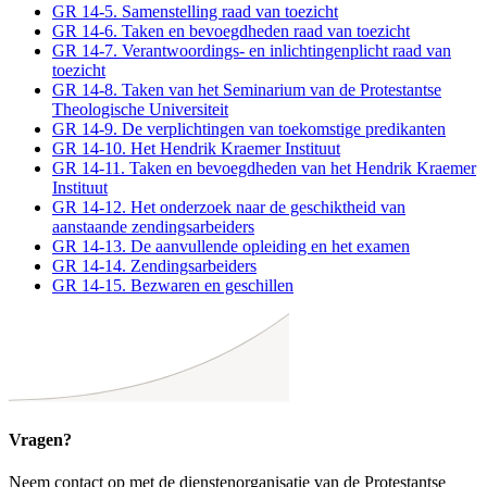
GR 14-5. Samenstelling raad van toezicht
GR 14-6. Taken en bevoegdheden raad van toezicht
GR 14-7. Verantwoordings- en inlichtingenplicht raad van
toezicht
GR 14-8. Taken van het Seminarium van de Protestantse
Theologische Universiteit
GR 14-9. De verplichtingen van toekomstige predikanten
GR 14-10. Het Hendrik Kraemer Instituut
GR 14-11. Taken en bevoegdheden van het Hendrik Kraemer
Instituut
GR 14-12. Het onderzoek naar de geschiktheid van
aanstaande zendingsarbeiders
GR 14-13. De aanvullende opleiding en het examen
GR 14-14. Zendingsarbeiders
GR 14-15. Bezwaren en geschillen
Vragen?
Neem contact op met de dienstenorganisatie van de Protestantse