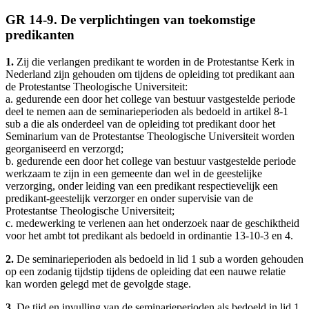
GR 14-9. De verplichtingen van toekomstige
predikanten
1.
Zij die verlangen predikant te worden in de Protestantse Kerk in
Nederland zijn gehouden om tijdens de opleiding tot predikant aan
de Protestantse Theologische Universiteit:
a. gedurende een door het college van bestuur vastgestelde periode
deel te nemen aan de seminarieperioden als bedoeld in artikel 8-1
sub a die als onderdeel van de opleiding tot predikant door het
Seminarium van de Protestantse Theologische Universiteit worden
georganiseerd en verzorgd;
b. gedurende een door het college van bestuur vastgestelde periode
werkzaam te zijn in een gemeente dan wel in de geestelijke
verzorging, onder leiding van een predikant respectievelijk een
predikant-geestelijk verzorger en onder supervisie van de
Protestantse Theologische Universiteit;
c. medewerking te verlenen aan het onderzoek naar de geschiktheid
voor het ambt tot predikant als bedoeld in ordinantie 13-10-3 en 4.
2.
De seminarieperioden als bedoeld in lid 1 sub a worden gehouden
op een zodanig tijdstip tijdens de opleiding dat een nauwe relatie
kan worden gelegd met de gevolgde stage.
3.
De tijd en invulling van de seminarieperioden als bedoeld in lid 1