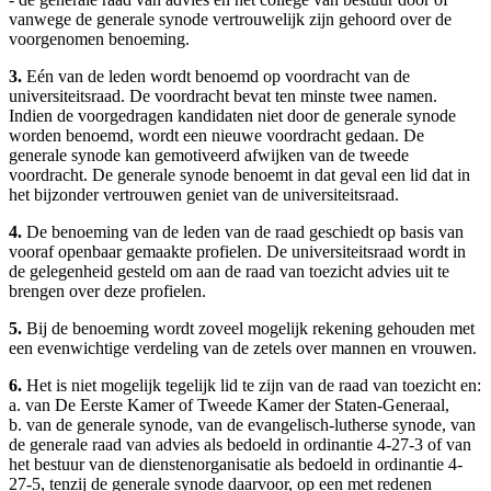
vanwege de generale synode vertrouwelijk zijn gehoord over de
voorgenomen benoeming.
3.
Eén van de leden wordt benoemd op voordracht van de
universiteitsraad. De voordracht bevat ten minste twee namen.
Indien de voorgedragen kandidaten niet door de generale synode
worden benoemd, wordt een nieuwe voordracht gedaan. De
generale synode kan gemotiveerd afwijken van de tweede
voordracht. De generale synode benoemt in dat geval een lid dat in
het bijzonder vertrouwen geniet van de universiteitsraad.
4.
De benoeming van de leden van de raad geschiedt op basis van
vooraf openbaar gemaakte profielen. De universiteitsraad wordt in
de gelegenheid gesteld om aan de raad van toezicht advies uit te
brengen over deze profielen.
5.
Bij de benoeming wordt zoveel mogelijk rekening gehouden met
een evenwichtige verdeling van de zetels over mannen en vrouwen.
6.
Het is niet mogelijk tegelijk lid te zijn van de raad van toezicht en:
a. van De Eerste Kamer of Tweede Kamer der Staten-Generaal,
b. van de generale synode, van de evangelisch-lutherse synode, van
de generale raad van advies als bedoeld in ordinantie 4-27-3 of van
het bestuur van de dienstenorganisatie als bedoeld in ordinantie 4-
27-5, tenzij de generale synode daarvoor, op een met redenen