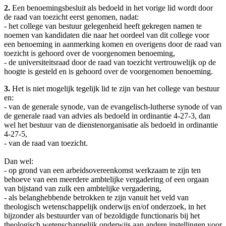
2.
Een benoemingsbesluit als bedoeld in het vorige lid wordt door
de raad van toezicht eerst genomen, nadat:
- het college van bestuur gelegenheid heeft gekregen namen te
noemen van kandidaten die naar het oordeel van dit college voor
een benoeming in aanmerking komen en overigens door de raad van
toezicht is gehoord over de voorgenomen benoeming,
- de universiteitsraad door de raad van toezicht vertrouwelijk op de
hoogte is gesteld en is gehoord over de voorgenomen benoeming.
3.
Het is niet mogelijk tegelijk lid te zijn van het college van bestuur
en:
- van de generale synode, van de evangelisch-lutherse synode of van
de generale raad van advies als bedoeld in ordinantie 4-27-3, dan
wel het bestuur van de dienstenorganisatie als bedoeld in ordinantie
4-27-5,
- van de raad van toezicht.
Dan wel:
- op grond van een arbeidsovereenkomst werkzaam te zijn ten
behoeve van een meerdere ambtelijke vergadering of een orgaan
van bijstand van zulk een ambtelijke vergadering,
- als belanghebbende betrokken te zijn vanuit het veld van
theologisch wetenschappelijk onderwijs en/of onderzoek, in het
bijzonder als bestuurder van of bezoldigde functionaris bij het
theologisch wetenschappelijk onderwijs aan andere instellingen voor