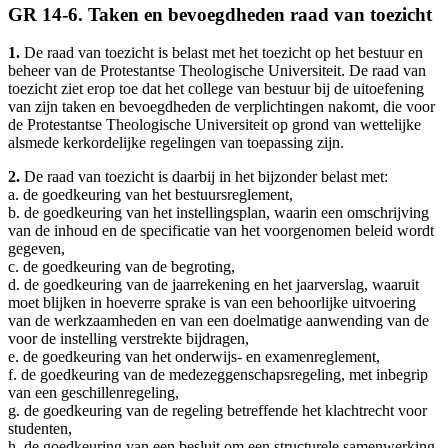
GR 14-6. Taken en bevoegdheden raad van toezicht
1.
De raad van toezicht is belast met het toezicht op het bestuur en
beheer van de Protestantse Theologische Universiteit. De raad van
toezicht ziet erop toe dat het college van bestuur bij de uitoefening
van zijn taken en bevoegdheden de verplichtingen nakomt, die voor
de Protestantse Theologische Universiteit op grond van wettelijke
alsmede kerkordelijke regelingen van toepassing zijn.
2.
De raad van toezicht is daarbij in het bijzonder belast met:
a. de goedkeuring van het bestuursreglement,
b. de goedkeuring van het instellingsplan, waarin een omschrijving
van de inhoud en de specificatie van het voorgenomen beleid wordt
gegeven,
c. de goedkeuring van de begroting,
d. de goedkeuring van de jaarrekening en het jaarverslag, waaruit
moet blijken in hoeverre sprake is van een behoorlijke uitvoering
van de werkzaamheden en van een doelmatige aanwending van de
voor de instelling verstrekte bijdragen,
e. de goedkeuring van het onderwijs- en examenreglement,
f. de goedkeuring van de medezeggenschapsregeling, met inbegrip
van een geschillenregeling,
g. de goedkeuring van de regeling betreffende het klachtrecht voor
studenten,
h. de goedkeuring van een besluit om een structurele samenwerking