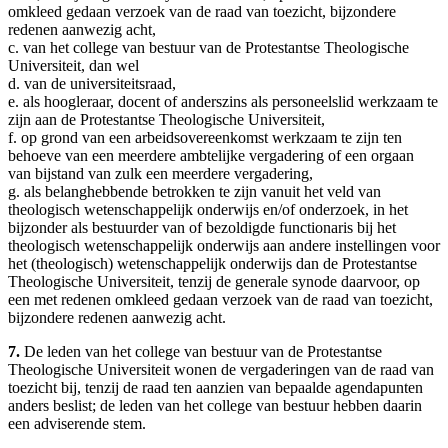
omkleed gedaan verzoek van de raad van toezicht, bijzondere
redenen aanwezig acht,
c. van het college van bestuur van de Protestantse Theologische
Universiteit, dan wel
d. van de universiteitsraad,
e. als hoogleraar, docent of anderszins als personeelslid werkzaam te
zijn aan de Protestantse Theologische Universiteit,
f. op grond van een arbeidsovereenkomst werkzaam te zijn ten
behoeve van een meerdere ambtelijke vergadering of een orgaan
van bijstand van zulk een meerdere vergadering,
g. als belanghebbende betrokken te zijn vanuit het veld van
theologisch wetenschappelijk onderwijs en/of onderzoek, in het
bijzonder als bestuurder van of bezoldigde functionaris bij het
theologisch wetenschappelijk onderwijs aan andere instellingen voor
het (theologisch) wetenschappelijk onderwijs dan de Protestantse
Theologische Universiteit, tenzij de generale synode daarvoor, op
een met redenen omkleed gedaan verzoek van de raad van toezicht,
bijzondere redenen aanwezig acht.
7.
De leden van het college van bestuur van de Protestantse
Theologische Universiteit wonen de vergaderingen van de raad van
toezicht bij, tenzij de raad ten aanzien van bepaalde agendapunten
anders beslist; de leden van het college van bestuur hebben daarin
een adviserende stem.