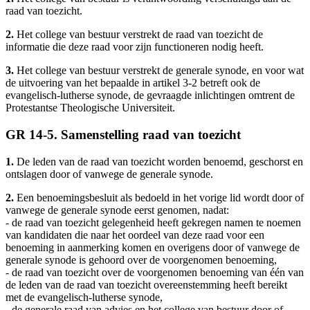
raad van toezicht.
2.
Het college van bestuur verstrekt de raad van toezicht de
informatie die deze raad voor zijn functioneren nodig heeft.
3.
Het college van bestuur verstrekt de generale synode, en voor wat
de uitvoering van het bepaalde in artikel 3-2 betreft ook de
evangelisch-lutherse synode, de gevraagde inlichtingen omtrent de
Protestantse Theologische Universiteit.
GR 14-5. Samenstelling raad van toezicht
1.
De leden van de raad van toezicht worden benoemd, geschorst en
ontslagen door of vanwege de generale synode.
2.
Een benoemingsbesluit als bedoeld in het vorige lid wordt door of
vanwege de generale synode eerst genomen, nadat:
- de raad van toezicht gelegenheid heeft gekregen namen te noemen
van kandidaten die naar het oordeel van deze raad voor een
benoeming in aanmerking komen en overigens door of vanwege de
generale synode is gehoord over de voorgenomen benoeming,
- de raad van toezicht over de voorgenomen benoeming van één van
de leden van de raad van toezicht overeenstemming heeft bereikt
met de evangelisch-lutherse synode,
- de generale raad van advies en het college van bestuur door of