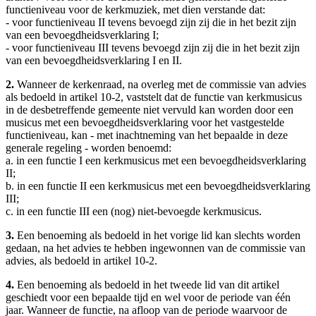
functieniveau voor de kerkmuziek, met dien verstande dat:
- voor functieniveau II tevens bevoegd zijn zij die in het bezit zijn
van een bevoegdheidsverklaring I;
- voor functieniveau III tevens bevoegd zijn zij die in het bezit zijn
van een bevoegdheidsverklaring I en II.
2.
Wanneer de kerkenraad, na overleg met de commissie van advies
als bedoeld in artikel 10-2, vaststelt dat de functie van kerkmusicus
in de desbetreffende gemeente niet vervuld kan worden door een
musicus met een bevoegdheidsverklaring voor het vastgestelde
functieniveau, kan - met inachtneming van het bepaalde in deze
generale regeling - worden benoemd:
a. in een functie I een kerkmusicus met een bevoegdheidsverklaring
II;
b. in een functie II een kerkmusicus met een bevoegdheidsverklaring
III;
c. in een functie III een (nog) niet-bevoegde kerkmusicus.
3.
Een benoeming als bedoeld in het vorige lid kan slechts worden
gedaan, na het advies te hebben ingewonnen van de commissie van
advies, als bedoeld in artikel 10-2.
4.
Een benoeming als bedoeld in het tweede lid van dit artikel
geschiedt voor een bepaalde tijd en wel voor de periode van één
jaar. Wanneer de functie, na afloop van de periode waarvoor de