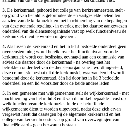
aanzien van de - in de gemeente gewenste - kerkmuziek vast.
3.
De kerkenraad, gehoord het college van kerkrentmeesters, stelt -
op grond van het aldus geformuleerde en vastgestelde beleid ten
aanzien van de kerkmuziek en met inachtneming van de bepalingen
van deze generale regeling - in overleg met het daartoe aangewezen
onderdeel van de dienstenorganisatie vast op welk functieniveau de
kerkmuziek dient te worden uitgevoerd.
4.
Als tussen de kerkenraad en het in lid 3 bedoelde onderdeel geen
overeenstemming wordt bereikt over het functieniveau voor de
kerkmuziek wordt een beslissing gevraagd aan een commissie van
advies die daartoe door de kerkenraad - na overleg met het
betrokken onderdeel van de dienstenorganisatie - wordt ingesteld;
deze commissie bestaat uit drie kerkmusici, waarvan één lid wordt
benoemd door de kerkenraad, één lid door het in lid 3 bedoelde
onderdeel en een lid-voorzitter door de beide andere leden.
5.
In een gemeente met wijkgemeenten stelt de wijkkerkenraad - met
inachtneming van het in lid 3 en 4 van dit artikel bepaalde - vast op
welk functieniveau de kerkmuziek in de desbetreffende
wijkgemeente dient te worden uitgevoerd, nadat deze zich ervan
vergewist heeft dat daartegen bij de algemene kerkenraad en het
college van kerkrentmeesters - op grond van overwegingen van
financiële aard - geen bezwaren bestaan.