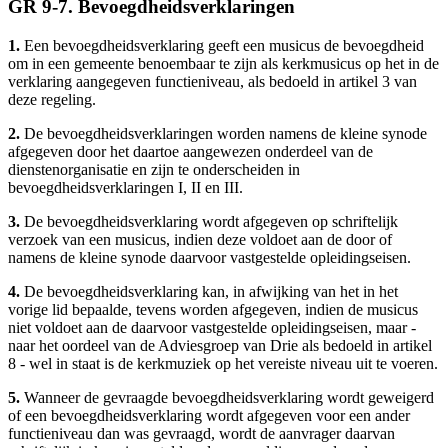
GR 9-7. Bevoegdheidsverklaringen
1.
Een bevoegdheidsverklaring geeft een musicus de bevoegdheid
om in een gemeente benoembaar te zijn als kerkmusicus op het in de
verklaring aangegeven functieniveau, als bedoeld in artikel 3 van
deze regeling.
2.
De bevoegdheidsverklaringen worden namens de kleine synode
afgegeven door het daartoe aangewezen onderdeel van de
dienstenorganisatie en zijn te onderscheiden in
bevoegdheidsverklaringen I, II en III.
3.
De bevoegdheidsverklaring wordt afgegeven op schriftelijk
verzoek van een musicus, indien deze voldoet aan de door of
namens de kleine synode daarvoor vastgestelde opleidingseisen.
4.
De bevoegdheidsverklaring kan, in afwijking van het in het
vorige lid bepaalde, tevens worden afgegeven, indien de musicus
niet voldoet aan de daarvoor vastgestelde opleidingseisen, maar -
naar het oordeel van de Adviesgroep van Drie als bedoeld in artikel
8 - wel in staat is de kerkmuziek op het vereiste niveau uit te voeren.
5.
Wanneer de gevraagde bevoegdheidsverklaring wordt geweigerd
of een bevoegdheidsverklaring wordt afgegeven voor een ander
functieniveau dan was gevraagd, wordt de aanvrager daarvan