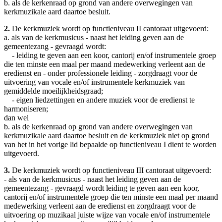
b. als de kerkenraad op grond van andere overwegingen van
kerkmuzikale aard daartoe besluit.
2.
De kerkmuziek wordt op functieniveau II cantoraat uitgevoerd:
a. als van de kerkmusicus - naast het leiding geven aan de
gemeentezang - gevraagd wordt:
- leiding te geven aan een koor, cantorij en/of instrumentele groep
die ten minste een maal per maand medewerking verleent aan de
eredienst en - onder professionele leiding - zorgdraagt voor de
uitvoering van vocale en/of instrumentele kerkmuziek van
gemiddelde moeilijkheidsgraad;
- eigen liedzettingen en andere muziek voor de eredienst te
harmoniseren;
dan wel
b. als de kerkenraad op grond van andere overwegingen van
kerkmuzikale aard daartoe besluit en de kerkmuziek niet op grond
van het in het vorige lid bepaalde op functieniveau I dient te worden
uitgevoerd.
3.
De kerkmuziek wordt op functieniveau III cantoraat uitgevoerd:
- als van de kerkmusicus - naast het leiding geven aan de
gemeentezang - gevraagd wordt leiding te geven aan een koor,
cantorij en/of instrumentele groep die ten minste een maal per maand
medewerking verleent aan de eredienst en zorgdraagt voor de
uitvoering op muzikaal juiste wijze van vocale en/of instrumentele