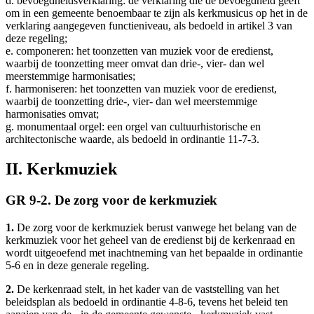
d. bevoegdheidsverklaring: de verklaring die de bevoegdheid geeft
om in een gemeente benoembaar te zijn als kerkmusicus op het in de
verklaring aangegeven functieniveau, als bedoeld in artikel 3 van
deze regeling;
e. componeren: het toonzetten van muziek voor de eredienst,
waarbij de toonzetting meer omvat dan drie-, vier- dan wel
meerstemmige harmonisaties;
f. harmoniseren: het toonzetten van muziek voor de eredienst,
waarbij de toonzetting drie-, vier- dan wel meerstemmige
harmonisaties omvat;
g. monumentaal orgel: een orgel van cultuurhistorische en
architectonische waarde, als bedoeld in ordinantie 11-7-3.
II. Kerkmuziek
GR 9-2. De zorg voor de kerkmuziek
1.
De zorg voor de kerkmuziek berust vanwege het belang van de
kerkmuziek voor het geheel van de eredienst bij de kerkenraad en
wordt uitgeoefend met inachtneming van het bepaalde in ordinantie
5-6 en in deze generale regeling.
2.
De kerkenraad stelt, in het kader van de vaststelling van het
beleidsplan als bedoeld in ordinantie 4-8-6, tevens het beleid ten