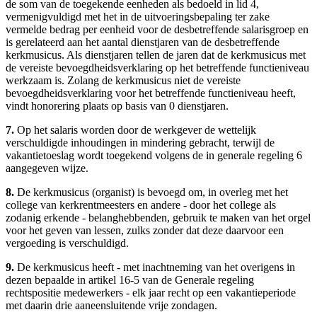
de som van de toegekende eenheden als bedoeld in lid 4,
vermenigvuldigd met het in de uitvoeringsbepaling ter zake
vermelde bedrag per eenheid voor de desbetreffende salarisgroep en
is gerelateerd aan het aantal dienstjaren van de desbetreffende
kerkmusicus. Als dienstjaren tellen de jaren dat de kerkmusicus met
de vereiste bevoegdheidsverklaring op het betreffende functieniveau
werkzaam is. Zolang de kerkmusicus niet de vereiste
bevoegdheidsverklaring voor het betreffende functieniveau heeft,
vindt honorering plaats op basis van 0 dienstjaren.
7.
Op het salaris worden door de werkgever de wettelijk
verschuldigde inhoudingen in mindering gebracht, terwijl de
vakantietoeslag wordt toegekend volgens de in generale regeling 6
aangegeven wijze.
8.
De kerkmusicus (organist) is bevoegd om, in overleg met het
college van kerkrentmeesters en andere - door het college als
zodanig erkende - belanghebbenden, gebruik te maken van het orgel
voor het geven van lessen, zulks zonder dat deze daarvoor een
vergoeding is verschuldigd.
9.
De kerkmusicus heeft - met inachtneming van het overigens in
dezen bepaalde in artikel 16-5 van de Generale regeling
rechtspositie medewerkers - elk jaar recht op een vakantieperiode
met daarin drie aaneensluitende vrije zondagen.