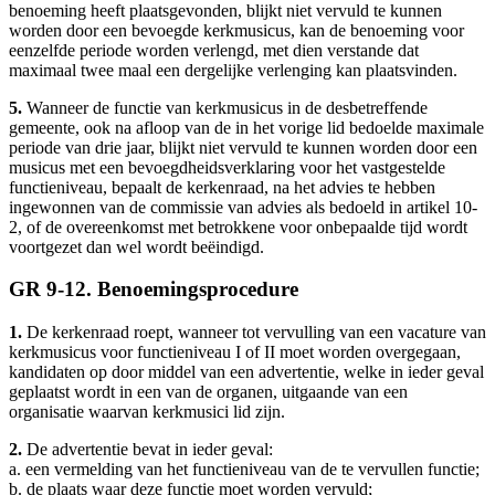
benoeming heeft plaatsgevonden, blijkt niet vervuld te kunnen
worden door een bevoegde kerkmusicus, kan de benoeming voor
eenzelfde periode worden verlengd, met dien verstande dat
maximaal twee maal een dergelijke verlenging kan plaatsvinden.
5.
Wanneer de functie van kerkmusicus in de desbetreffende
gemeente, ook na afloop van de in het vorige lid bedoelde maximale
periode van drie jaar, blijkt niet vervuld te kunnen worden door een
musicus met een bevoegdheidsverklaring voor het vastgestelde
functieniveau, bepaalt de kerkenraad, na het advies te hebben
ingewonnen van de commissie van advies als bedoeld in artikel 10-
2, of de overeenkomst met betrokkene voor onbepaalde tijd wordt
voortgezet dan wel wordt beëindigd.
GR 9-12. Benoemingsprocedure
1.
De kerkenraad roept, wanneer tot vervulling van een vacature van
kerkmusicus voor functieniveau I of II moet worden overgegaan,
kandidaten op door middel van een advertentie, welke in ieder geval
geplaatst wordt in een van de organen, uitgaande van een
organisatie waarvan kerkmusici lid zijn.
2.
De advertentie bevat in ieder geval:
a. een vermelding van het functieniveau van de te vervullen functie;
b. de plaats waar deze functie moet worden vervuld;