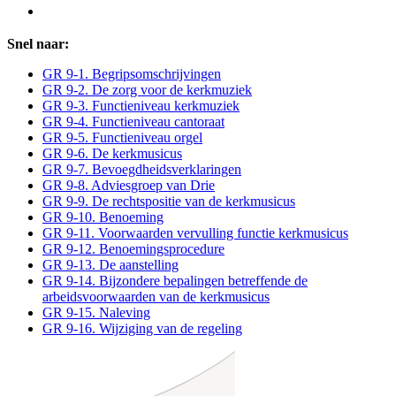
Snel naar:
GR 9-1. Begripsomschrijvingen
GR 9-2. De zorg voor de kerkmuziek
GR 9-3. Functieniveau kerkmuziek
GR 9-4. Functieniveau cantoraat
GR 9-5. Functieniveau orgel
GR 9-6. De kerkmusicus
GR 9-7. Bevoegdheidsverklaringen
GR 9-8. Adviesgroep van Drie
GR 9-9. De rechtspositie van de kerkmusicus
GR 9-10. Benoeming
GR 9-11. Voorwaarden vervulling functie kerkmusicus
GR 9-12. Benoemingsprocedure
GR 9-13. De aanstelling
GR 9-14. Bijzondere bepalingen betreffende de
arbeidsvoorwaarden van de kerkmusicus
GR 9-15. Naleving
GR 9-16. Wijziging van de regeling