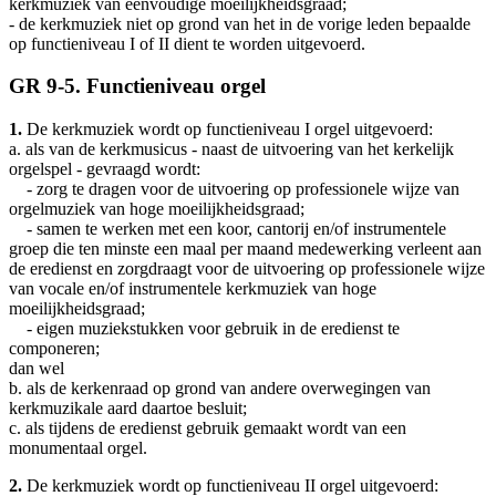
kerkmuziek van eenvoudige moeilijkheidsgraad;
- de kerkmuziek niet op grond van het in de vorige leden bepaalde
op functieniveau I of II dient te worden uitgevoerd.
GR 9-5. Functieniveau orgel
1.
De kerkmuziek wordt op functieniveau I orgel uitgevoerd:
a. als van de kerkmusicus - naast de uitvoering van het kerkelijk
orgelspel - gevraagd wordt:
- zorg te dragen voor de uitvoering op professionele wijze van
orgelmuziek van hoge moeilijkheidsgraad;
- samen te werken met een koor, cantorij en/of instrumentele
groep die ten minste een maal per maand medewerking verleent aan
de eredienst en zorgdraagt voor de uitvoering op professionele wijze
van vocale en/of instrumentele kerkmuziek van hoge
moeilijkheidsgraad;
- eigen muziekstukken voor gebruik in de eredienst te
componeren;
dan wel
b. als de kerkenraad op grond van andere overwegingen van
kerkmuzikale aard daartoe besluit;
c. als tijdens de eredienst gebruik gemaakt wordt van een
monumentaal orgel.
2.
De kerkmuziek wordt op functieniveau II orgel uitgevoerd: