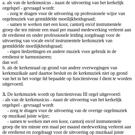
a. als van de kerkmusicus - naast de uitvoering van het kerkelijk
orgelspel - gevraagd wordt:
- zorg te dragen voor de uitvoering op professionele wijze van
orgelmuziek van gemiddelde moeilijkheidsgraad;
- samen te werken met een koor, cantorij en/of instrumentele
groep die ten minste een maal per maand medewerking verleent aan
de eredienst en onder professionele leiding zorgdraagt voor de
uitvoering van vocale en/of instrumentele kerkmuziek van
gemiddelde moeilijkheidsgraad;
- eigen liedzettingen en andere muziek voor gebruik in de
eredienst te harmoniseren;
dan wel
b. als de kerkenraad op grond van andere overwegingen van
kerkmuzikale aard daartoe besluit en de kerkmuziek niet op grond
van het in het vorige lid bepaalde op functieniveau I dient te worden
uitgevoerd.
3.
De kerkmuziek wordt op functieniveau III orgel uitgevoerd:
- als van de kerkmusicus - naast de uitvoering van het kerkelijk
orgelspel - gevraagd wordt
- zorg te dragen voor de uitvoering van de overige orgelmuziek
op muzikaal juiste wijze;
- samen te werken met een koor, cantorij en/of instrumentele
groep die ten minste een maal per maand medewerking verleent aan
de eredienst en zorgdraagt voor de uitvoering op muzikaal juiste