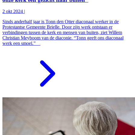
2 okt 2024
|
Sinds anderhalf jaar is Tonn den Otter diaconaal werker in de
Protestantse Gemeente Brielle. Door zijn werk ontstaan er
verbindingen tussen de kerk en mensen van buiten, ziet Willem
Christian Meyboom van de diaconie. “Tonn geeft ons diaconaal
werk een smoel.”