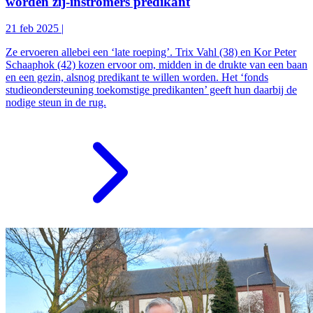
worden zij-instromers predikant
21 feb 2025
|
Ze ervoeren allebei een ‘late roeping’. Trix Vahl (38) en Kor Peter
Schaaphok (42) kozen ervoor om, midden in de drukte van een baan
en een gezin, alsnog predikant te willen worden. Het ‘fonds
studieondersteuning toekomstige predikanten’ geeft hun daarbij de
nodige steun in de rug.