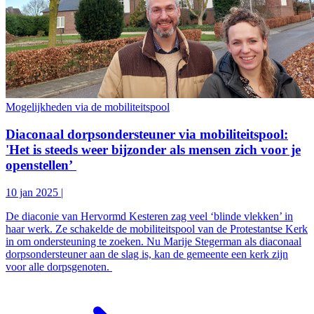
Mogelijkheden via de mobiliteitspool
Diaconaal dorpsondersteuner via mobiliteitspool:
'Het is steeds weer bijzonder als mensen zich voor je
openstellen’
10 jan 2025
|
De diaconie van Hervormd Kesteren zag veel ‘blinde vlekken’ in
haar werk. Ze schakelde de mobiliteitspool van de Protestantse Kerk
in om ondersteuning te zoeken. Nu Marije Stegerman als diaconaal
dorpsondersteuner aan de slag is, kan de gemeente een kerk zijn
voor alle dorpsgenoten.