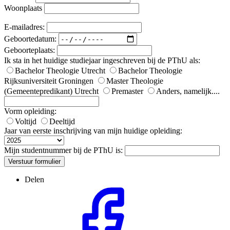
Woonplaats
E-mailadres:
Geboortedatum:
Geboorteplaats:
Ik sta in het huidige studiejaar ingeschreven bij de PThU als:
Bachelor Theologie Utrecht
Bachelor Theologie
Rijksuniversiteit Groningen
Master Theologie
(Gemeentepredikant) Utrecht
Premaster
Anders, namelijk....
Vorm opleiding:
Voltijd
Deeltijd
Jaar van eerste inschrijving van mijn huidige opleiding:
Mijn studentnummer bij de PThU is:
Verstuur formulier
Delen