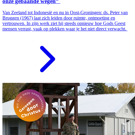
onze gebaande wegen”
Van Zeeland tot Indonesië en nu in Oost-Groningen: ds. Peter van
Bruggen (1967) laat zich leiden door ruimte, ontmoeting en
vertrouwen. In zijn werk ziet hij steeds opnieuw hoe Gods Geest
mensen verrast, vaak op plekken waar je het niet direct verwacht.