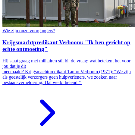
Wie zijn onze voorgangers?
Krijgsmachtpredikant Verboom: "Ik ben gericht op
echte ontmoeting"
Hij staat graag met militairen stil bij de vraag: wat betekent het voor
jou dat je dit
meemaakt? Krijgsmachtpredikant Tanno Verboom (1971): “We zijn
als geestelijk verzorgers geen hulpverleners, we zoeken naar
bestaansverheldering. Dat werkt helend.”