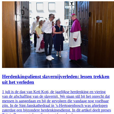
Herdenkingsdienst slavernijverleden: lessen trekken
uit het verleden
1 juli is de dag van Keti Koti, de jaarlijkse herdenking en viering
van de afschaffing van de slavernij. We staan stil bij het onrecht dat
mensen is aangedaan en bij de gevolgen die vandaag nog voelbaar
zijn. In de Sint-Janskathedraal in ’s-Hertogenbosch was afgelopen
zaterdag een bijzondere herdenkingsdienst. In dit artikel deelt preses