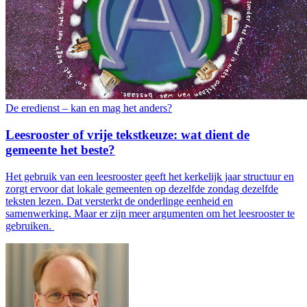
De eredienst – kan en mag het anders?
Leesrooster of vrije tekstkeuze: wat dient de
gemeente het beste?
Het gebruik van een leesrooster geeft het kerkelijk jaar structuur en
zorgt ervoor dat lokale gemeenten op dezelfde zondag dezelfde
teksten lezen. Dat versterkt de onderlinge eenheid en
samenwerking. Maar er zijn meer argumenten om het leesrooster te
gebruiken.