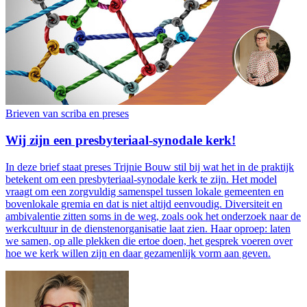
Brieven van scriba en preses
Wij zijn een presbyteriaal-synodale kerk!
In deze brief staat preses Trijnie Bouw stil bij wat het in de praktijk
betekent om een presbyteriaal-synodale kerk te zijn. Het model
vraagt om een zorgvuldig samenspel tussen lokale gemeenten en
bovenlokale gremia en dat is niet altijd eenvoudig. Diversiteit en
ambivalentie zitten soms in de weg, zoals ook het onderzoek naar de
werkcultuur in de dienstenorganisatie laat zien. Haar oproep: laten
we samen, op alle plekken die ertoe doen, het gesprek voeren over
hoe we kerk willen zijn en daar gezamenlijk vorm aan geven.