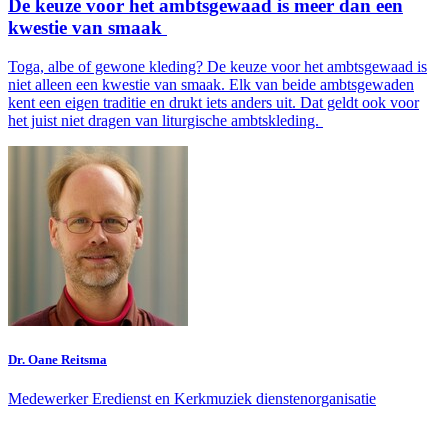
De keuze voor het ambtsgewaad is meer dan een
kwestie van smaak
Toga, albe of gewone kleding? De keuze voor het ambtsgewaad is
niet alleen een kwestie van smaak. Elk van beide ambtsgewaden
kent een eigen traditie en drukt iets anders uit. Dat geldt ook voor
het juist niet dragen van liturgische ambtskleding.
Dr. Oane Reitsma
Medewerker Eredienst en Kerkmuziek dienstenorganisatie