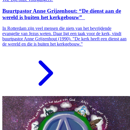
Buurtpastor Anne Grijzenhout: “De dienst aan de
wereld is buiten het kerkgebouw”
In Rotterdam zijn veel mensen die niets van het bevrijdende
evangelie van Jezus weten. Daar ligt een taak voor de kerk, vindt
buurtpastor Anne Grijzenhout (1990). "De kerk heeft een dienst aan
de wereld en die is buiten het kerkgebouw.”