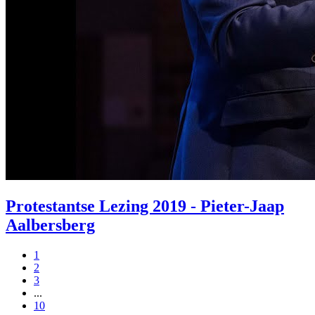
Protestantse Lezing 2019 - Pieter-Jaap
Aalbersberg
1
2
3
...
10