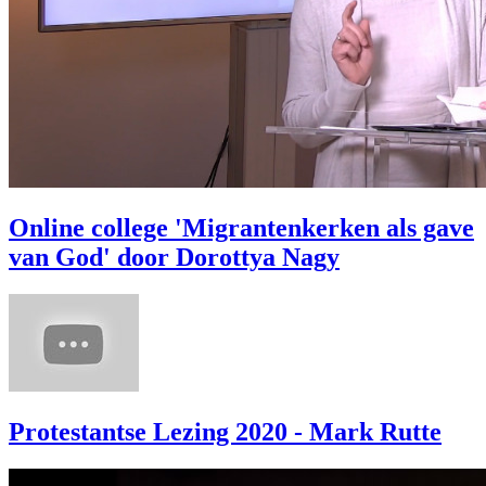
Online college 'Migrantenkerken als gave
van God' door Dorottya Nagy
Protestantse Lezing 2020 - Mark Rutte