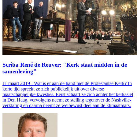
Scriba René de Reuver: "Kerk staat midden in de
samenleving"
11 maart 2019 - Wat is er aan de hand met de Protestantse Kerk? In
korte tijd spreekt ze zich publiekelijk uit over diverse
maatschappelijke kwesties. Eerst schaart ze zich achter het kerkasiel
in Den Haag, vervolgens neemt ze stelling tegenover de Nashville-
verklaring en daarna neemt ze welbewust deel aan de klimaatmars.