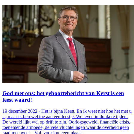
God met ons: het geboortebericht van Kerst is een
feest waard!
19 december 2022 - Het is bijna Kerst. En ik weet niet hoe het met u
is, maar ik ben wel toe aan een feestje. We leven in donkere tijden.
De wereld lijkt wel op drift te zijn. Oorlogsgeweld, financiële crisis,
toenemende armoede, de vele vluchtelingen waar de overheid geen
raad mee weet... Vol, voor jou geen plaats.