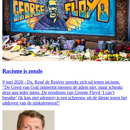
Racisme is zonde
9 juni 2020 - Ds. René de Reuver spreekt zich uit tegen racisme.
"De Geest van God ontneemt mensen de adem niet, maar schenkt
deze aan ieder mens. De noodroep van George Floyd ‘I can’t
breathe’ (ik kan niet ademen) is een schreeuw uit de diepte tegen het
uitdoven van de pinkstergeest!"