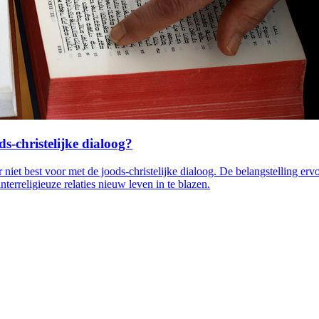
ds-christelijke dialoog?
er niet best voor met de joods-christelijke dialoog. De belangstelling e
erreligieuze relaties nieuw leven in te blazen.