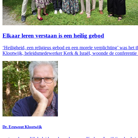
Elkaar leren verstaan is een heilig gebod
‘Heiligheid, een religieus gebod en een morele verplichting’ was het 
Klootwijk, beleidsmedewerker Kerk & Israël, woonde de conferentie 
Dr. Eeuwout Klootwijk