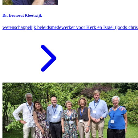
Dr. Eeuwout Klootwijk
wetenschappelijk beleidsmedewerker voor Kerk en Israël (joods-christe