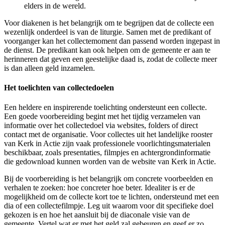
elders in de wereld.
Voor diakenen is het belangrijk om te begrijpen dat de collecte een
wezenlijk onderdeel is van de liturgie. Samen met de predikant of
voorganger kan het collectemoment dan passend worden ingepast in
de dienst. De predikant kan ook helpen om de gemeente er aan te
herinneren dat geven een geestelijke daad is, zodat de collecte meer
is dan alleen geld inzamelen.
Het toelichten van collectedoelen
Een heldere en inspirerende toelichting ondersteunt een collecte.
Een goede voorbereiding begint met het tijdig verzamelen van
informatie over het collectedoel via websites, folders of direct
contact met de organisatie. Voor collectes uit het landelijke rooster
van Kerk in Actie zijn vaak professionele voorlichtingsmaterialen
beschikbaar, zoals presentaties, filmpjes en achtergrondinformatie
die gedownload kunnen worden van de website van Kerk in Actie.
Bij de voorbereiding is het belangrijk om concrete voorbeelden en
verhalen te zoeken: hoe concreter hoe beter. Idealiter is er de
mogelijkheid om de collecte kort toe te lichten, ondersteund met een
dia of een collectefilmpje. Leg uit waarom voor dit specifieke doel
gekozen is en hoe het aansluit bij de diaconale visie van de
gemeente. Vertel wat er met het geld zal gebeuren en geef er zo