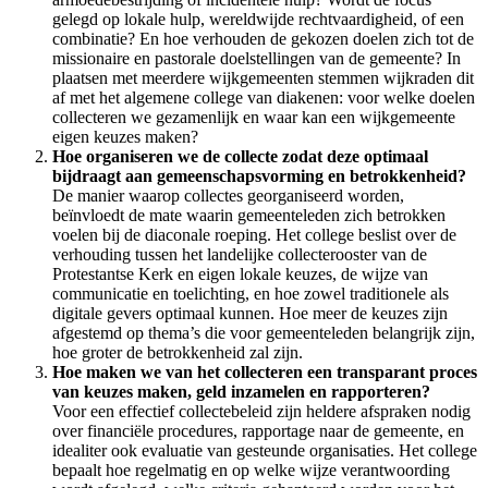
gelegd op lokale hulp, wereldwijde rechtvaardigheid, of een
combinatie? En hoe verhouden de gekozen doelen zich tot de
missionaire en pastorale doelstellingen van de gemeente? In
plaatsen met meerdere wijkgemeenten stemmen wijkraden dit
af met het algemene college van diakenen: voor welke doelen
collecteren we gezamenlijk en waar kan een wijkgemeente
eigen keuzes maken?
Hoe organiseren we de collecte zodat deze optimaal
bijdraagt aan gemeenschapsvorming en betrokkenheid?
De manier waarop collectes georganiseerd worden,
beïnvloedt de mate waarin gemeenteleden zich betrokken
voelen bij de diaconale roeping. Het college beslist over de
verhouding tussen het landelijke collecterooster van de
Protestantse Kerk en eigen lokale keuzes, de wijze van
communicatie en toelichting, en hoe zowel traditionele als
digitale gevers optimaal kunnen. Hoe meer de keuzes zijn
afgestemd op thema’s die voor gemeenteleden belangrijk zijn,
hoe groter de betrokkenheid zal zijn.
Hoe maken we van het collecteren een transparant proces
van keuzes maken, geld inzamelen en rapporteren?
Voor een effectief collectebeleid zijn heldere afspraken nodig
over financiële procedures, rapportage naar de gemeente, en
idealiter ook evaluatie van gesteunde organisaties. Het college
bepaalt hoe regelmatig en op welke wijze verantwoording