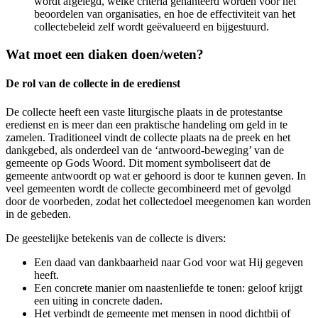
wordt afgelegd, welke criteria gehanteerd worden voor het
beoordelen van organisaties, en hoe de effectiviteit van het
collectebeleid zelf wordt geëvalueerd en bijgestuurd.
Wat moet een diaken doen/weten?
De rol van de collecte in de eredienst
De collecte heeft een vaste liturgische plaats in de protestantse
eredienst en is meer dan een praktische handeling om geld in te
zamelen. Traditioneel vindt de collecte plaats na de preek en het
dankgebed, als onderdeel van de ‘antwoord-beweging’ van de
gemeente op Gods Woord. Dit moment symboliseert dat de
gemeente antwoordt op wat er gehoord is door te kunnen geven. In
veel gemeenten wordt de collecte gecombineerd met of gevolgd
door de voorbeden, zodat het collectedoel meegenomen kan worden
in de gebeden.
De geestelijke betekenis van de collecte is divers:
Een daad van dankbaarheid naar God voor wat Hij gegeven
heeft.
Een concrete manier om naastenliefde te tonen: geloof krijgt
een uiting in concrete daden.
Het verbindt de gemeente met mensen in nood dichtbij of