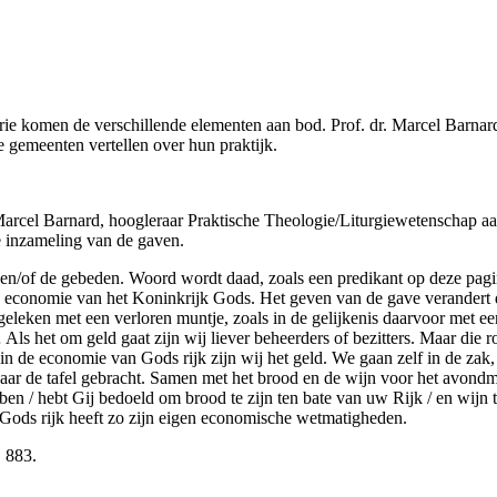
serie komen de verschillende elementen aan bod. P
rof. dr. Marcel Barna
ie gemeenten vertellen over hun praktijk.
r. Marcel Barnard, hoogleraar Praktische Theologie/Liturgiewetenschap 
de inzameling van de gaven.
l en/of de gebeden. Woord wordt daad, zoals een predikant op deze pag
 economie van het Koninkrijk Gods. Het geven van de gave verandert de 
geleken met een verloren muntje, zoals in de gelijkenis daarvoor met e
Als het om geld gaat zijn wij liever beheerders of bezitters. Maar die r
in de economie van Gods rijk zijn wij het geld. We gaan zelf in de zak
aar de tafel gebracht. Samen met het brood en de wijn voor het avondmaa
n / hebt Gij bedoeld om brood te zijn ten bate van uw Rijk / en wijn 
lf. Gods rijk heeft zo zijn eigen economische wetmatigheden.
 883.