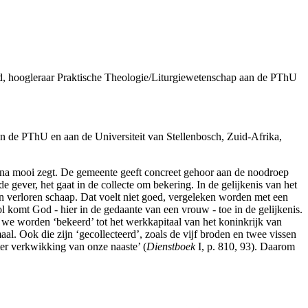
rd, hoogleraar Praktische Theologie/Liturgiewetenschap aan de PThU
aan de PThU en aan de Universiteit van Stellenbosch, Zuid-Afrika,
ina mooi zegt. De gemeente geeft concreet gehoor aan de noodroep
gever, het gaat in de collecte om bekering. In de gelijkenis van het
en verloren schaap. Dat voelt niet goed, vergeleken worden met een
ol komt God - hier in de gedaante van een vrouw - toe in de gelijkenis.
, we worden ‘bekeerd’ tot het werkkapitaal van het koninkrijk van
l. Ook die zijn ‘gecollecteerd’, zoals de vijf broden en twee vissen
ter verkwikking van onze naaste’ (
Dienstboek
I, p. 810, 93). Daarom