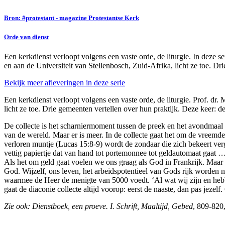
Bron: #protestant - magazine Protestantse Kerk
Orde van dienst
Een kerkdienst verloopt volgens een vaste orde, de liturgie. In deze 
en aan de Universiteit van Stellenbosch, Zuid-Afrika,
licht ze toe. Dr
Bekijk meer afleveringen in deze serie
Een kerkdienst verloopt volgens een vaste orde, de liturgie. Prof. d
licht ze toe. Drie gemeenten vertellen over hun praktijk. Deze keer: 
De collecte is het scharniermoment tussen de preek en het avondmaa
van de wereld. Maar er is meer. In de collecte gaat het om de vreemde
verloren muntje (Lucas 15:8-9) wordt de zondaar die zich bekeert ver
vettig papiertje dat van hand tot portemonnee tot geldautomaat gaat … 
Als het om geld gaat voelen we ons graag als God in Frankrijk. Maar 
God. Wijzelf, ons leven, het arbeidspotentieel van Gods rijk worden n
waarmee de Heer de menigte van 5000 voedt. ‘Al wat wij zijn en hebbe
gaat de diaconie collecte altijd voorop: eerst de naaste, dan pas jeze
Zie ook: Dienstboek, een proeve. I. Schrift, Maaltijd, Gebed
,
809-820,