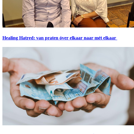
Healing Hatred: van praten óver elkaar naar mét elkaar