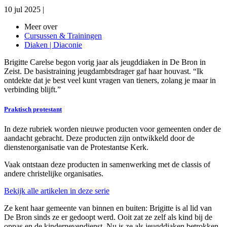
10 jul 2025
|
Meer over
Cursussen & Trainingen
Diaken | Diaconie
Brigitte Carelse begon vorig jaar als jeugddiaken in De Bron in
Zeist. De basistraining jeugdambtsdrager gaf haar houvast. “Ik
ontdekte dat je best veel kunt vragen van tieners, zolang je maar in
verbinding blijft.”
Praktisch protestant
In deze rubriek worden nieuwe producten voor gemeenten onder de
aandacht gebracht. Deze producten zijn ontwikkeld door de
dienstenorganisatie van de Protestantse Kerk.
Vaak ontstaan deze producten in samenwerking met de classis of
andere christelijke organisaties.
Bekijk alle artikelen in deze serie
Ze kent haar gemeente van binnen en buiten: Brigitte is al lid van
De Bron sinds ze er gedoopt werd. Ooit zat ze zelf als kind bij de
oppas en de kindernevendienst. Nu is ze als jeugddiaken betrokken