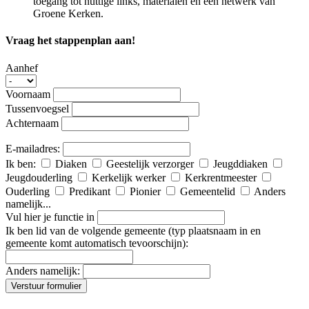
toegang tot nuttige links, materialen en een netwerk van
Groene Kerken.
Vraag het stappenplan aan!
Aanhef
Voornaam
Tussenvoegsel
Achternaam
E-mailadres:
Ik ben:
Diaken
Geestelijk verzorger
Jeugddiaken
Jeugdouderling
Kerkelijk werker
Kerkrentmeester
Ouderling
Predikant
Pionier
Gemeentelid
Anders
namelijk...
Vul hier je functie in
Ik ben lid van de volgende gemeente (typ plaatsnaam in en
gemeente komt automatisch tevoorschijn):
Anders namelijk:
Verstuur formulier