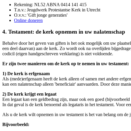
Rekening: NL52 ABNA 0414 141 415
T.n.v.: Jeugdwerk Protestantse Kerk in Utrecht
O.v.v.: 'Gift jonge generaties'
Online doneren
4. Testament: de kerk opnemen in uw nalatenschap
Behalve door het geven van giften is het ook mogelijk om uw plaatse
een deel daarvan) aan de kerk. Zo wordt ook na overlijden bijgedrag
codicil (eigen handgeschreven verklaring) is niet voldoende.
Er zijn twee manieren om de kerk op te nemen in uw testament:
1) De kerk is erfgenaam
Als (mede)erfgenaam heeft de kerk alleen of samen met andere erfge
kan een nalatenschap alleen 'beneficiair' aanvaarden. Door deze mani
2) De kerk krijgt een legaat
Een legaat kan een geldbedrag zijn, maar ook een goed (bijvoorbeeld 
In dat geval is de kerk benoemd als legataris in het testament. Voor een
Als u de kerk wilt opnemen in uw testament is het van belang om de ju
Bijvoorbeeld: