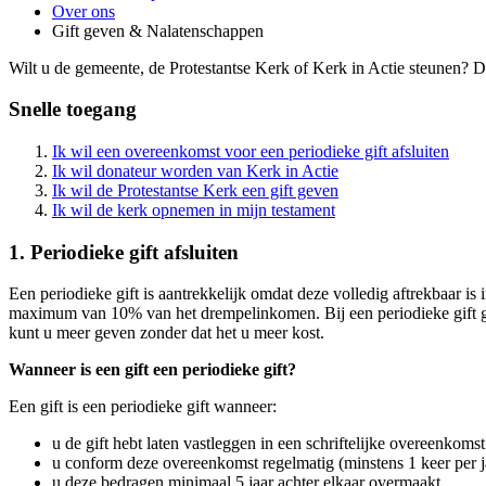
Over ons
Gift geven & Nalatenschappen
Wilt u de gemeente, de Protestantse Kerk of Kerk in Actie steunen? D
Snelle toegang
Ik wil een overeenkomst voor een periodieke gift afsluiten
Ik wil donateur worden van Kerk in Actie
Ik wil de Protestantse Kerk een gift geven
Ik wil de kerk opnemen in mijn testament
1. Periodieke gift afsluiten
Een periodieke gift is aantrekkelijk omdat deze volledig aftrekbaar i
maximum van 10% van het drempelinkomen. Bij een periodieke gift gel
kunt u meer geven zonder dat het u meer kost.
Wanneer is een gift een periodieke gift?
Een gift is een periodieke gift wanneer:
u de gift hebt laten vastleggen in een schriftelijke overeenkomst
u conform deze overeenkomst regelmatig (minstens 1 keer per j
u deze bedragen minimaal 5 jaar achter elkaar overmaakt