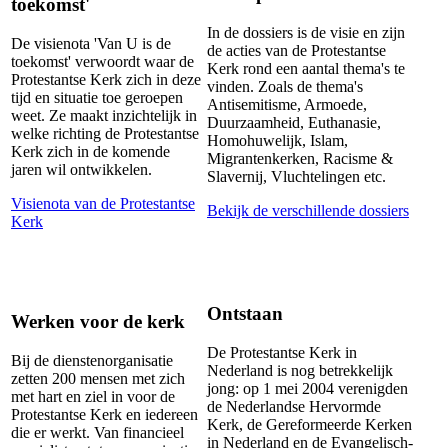
toekomst'
In de dossiers is de visie en zijn
De visienota 'Van U is de
de acties van de Protestantse
toekomst' verwoordt waar de
Kerk rond een aantal thema's te
Protestantse Kerk zich in deze
vinden. Zoals de thema's
tijd en situatie toe geroepen
Antisemitisme, Armoede,
weet. Ze maakt inzichtelijk in
Duurzaamheid, Euthanasie,
welke richting de Protestantse
Homohuwelijk, Islam,
Kerk zich in de komende
Migrantenkerken, Racisme &
jaren wil ontwikkelen.
Slavernij, Vluchtelingen etc.
Visienota van de Protestantse
Bekijk de verschillende dossiers
Kerk
Ontstaan
Werken voor de kerk
De Protestantse Kerk in
Bij de dienstenorganisatie
Nederland is nog betrekkelijk
zetten 200 mensen met zich
jong: op 1 mei 2004 verenigden
met hart en ziel in voor de
de Nederlandse Hervormde
Protestantse Kerk en iedereen
Kerk, de Gereformeerde Kerken
die er werkt. Van financieel
in Nederland en de Evangelisch-