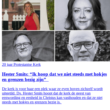
20 jaar Protestantse Kerk
Hester Smits: “Ik hoop dat we niet steeds met hokjes
en grenzen bezig zijn”
De kerk is voor haar een plek waar ze even boven zichzelf wordt
uitgetild. Ds. Hester Smits hoopt dat de kerk de geest van
eenwording en eenheid in Christus kan vasthouden en dat ze niet
steeds met hokjes en grenzen bezig is.