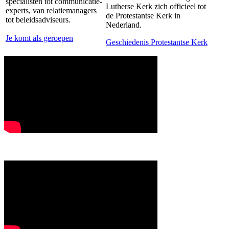
specialisten tot communicatie-
Lutherse Kerk zich officieel tot
experts, van relatiemanagers
de Protestantse Kerk in
tot beleidsadviseurs.
Nederland.
Je komt als geroepen
Geschiedenis Protestantse Kerk