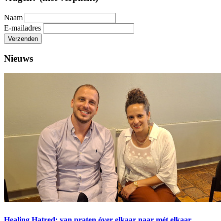
Naam
E-mailadres
Verzenden
Nieuws
Healing Hatred: van praten óver elkaar naar mét elkaar