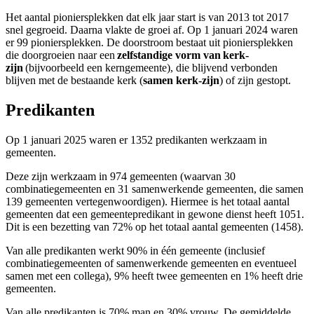
Het aantal pioniersplekken dat elk jaar start is van 2013 tot 2017
snel gegroeid. Daarna vlakte de groei af. Op 1 januari 2024 waren
er 99 pioniersplekken. De doorstroom bestaat uit pioniersplekken
die doorgroeien naar een
zelfstandige vorm van kerk-
zijn
(bijvoorbeeld een kerngemeente), die blijvend verbonden
blijven met de bestaande kerk (
samen kerk-zijn
) of zijn gestopt.
Predikanten
Op 1 januari 2025 waren er
1352 predikanten werkzaam in
gemeenten.
Deze zijn werkzaam in 974 gemeenten (waarvan 30
combinatiegemeenten en 31 samenwerkende gemeenten, die samen
139 gemeenten vertegenwoordigen). Hiermee is het totaal aantal
gemeenten dat een gemeentepredikant in gewone dienst heeft 1051.
Dit is een bezetting van 72% op het totaal aantal gemeenten (1458).
Van alle predikanten werkt 90% in één gemeente (inclusief
combinatiegemeenten of samenwerkende gemeenten en eventueel
samen met een collega), 9% heeft twee gemeenten en 1% heeft drie
gemeenten.
Van alle predikanten is 70% man en 30% vrouw. De gemiddelde