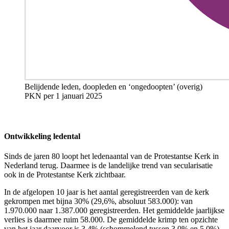
Belijdende leden, doopleden
en ‘ongedoopten’ (overig)
PKN
per
1 januari 202
5
Ontwikkeling ledental
Sinds de jaren 80 loopt het ledenaantal van de Protestantse Kerk in
Nederland terug. Daarmee is de landelijke trend van secularisatie
ook in de Protestantse Kerk zichtbaar.
In de afgelopen 10 jaar is het aantal geregistreerden van de kerk
gekrompen met bijna 30% (29,6%, absoluut 583.000): van
1.970.000 naar 1.387.000 geregistreerden. Het gemiddelde jaarlijkse
verlies is daarmee ruim 58.000. De gemiddelde krimp ten opzichte
van het jaar daarvoor is 3,4% (schommelend tussen 3,0% en 5,0%).