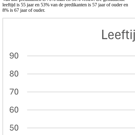
leeftijd is 55 jaar en 53% van de predikanten is 57 jaar of ouder en
8% is 67 jaar of ouder.