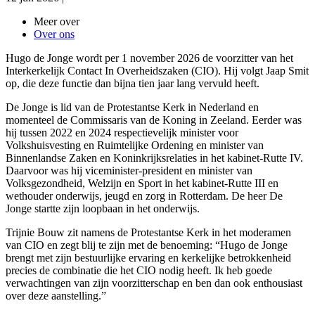
Meer over
Over ons
Hugo de Jonge wordt per 1 november 2026 de voorzitter van het
Interkerkelijk Contact In Overheidszaken (CIO). Hij volgt Jaap Smit
op, die deze functie dan bijna tien jaar lang vervuld heeft.
De Jonge is lid van de Protestantse Kerk in Nederland
en
momenteel de Commissaris van de Koning in Zeeland. Eerder was
hij tussen 2022 en 2024 respectievelijk minister voor
Volkshuisvesting en Ruimtelijke Ordening en minister van
Binnenlandse Zaken en Koninkrijksrelaties in het kabinet-Rutte IV.
Daarvoor was hij viceminister-president en minister van
Volksgezondheid, Welzijn en Sport in het kabinet-Rutte III en
wethouder onderwijs, jeugd en zorg in Rotterdam. De heer De
Jonge startte zijn loopbaan in het onderwijs.
Trijnie Bouw zit namens de Protestantse Kerk in het moderamen
van CIO en zegt blij te zijn met de benoeming: “Hugo de Jonge
brengt met zijn bestuurlijke ervaring en kerkelijke betrokkenheid
precies de combinatie die het CIO nodig heeft. Ik heb goede
verwachtingen van zijn voorzitterschap en ben dan ook enthousiast
over deze aanstelling.”