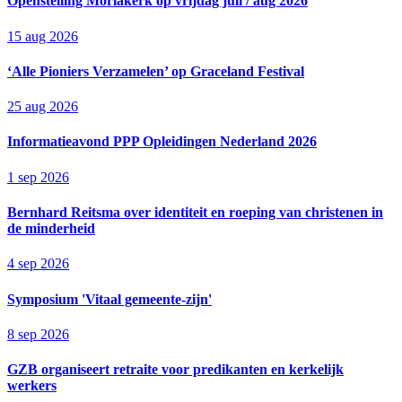
Openstelling Moriakerk op vrijdag juli / aug 2026
15 aug 2026
‘Alle Pioniers Verzamelen’ op Graceland Festival
25 aug 2026
Informatieavond PPP Opleidingen Nederland 2026
1 sep 2026
Bernhard Reitsma over identiteit en roeping van christenen in
de minderheid
4 sep 2026
Symposium 'Vitaal gemeente-zijn'
8 sep 2026
GZB organiseert retraite voor predikanten en kerkelijk
werkers