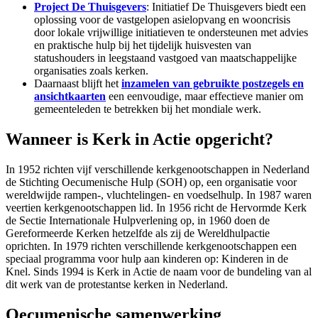
Project De Thuisgevers
: Initiatief De Thuisgevers biedt een
oplossing voor de vastgelopen asielopvang en wooncrisis
door lokale vrijwillige initiatieven te ondersteunen met advies
en praktische hulp bij het tijdelijk huisvesten van
statushouders in leegstaand vastgoed van maatschappelijke
organisaties zoals kerken.
Daarnaast blijft het
inzamelen van gebruikte postzegels en
ansichtkaarten
een eenvoudige, maar effectieve manier om
gemeenteleden te betrekken bij het mondiale werk.
Wanneer is Kerk in Actie opgericht?
In 1952 richten vijf verschillende kerkgenootschappen in Nederland
de Stichting Oecumenische Hulp (SOH) op, een organisatie voor
wereldwijde rampen-, vluchtelingen- en voedselhulp. In 1987 waren
veertien kerkgenootschappen lid. In 1956 richt de Hervormde Kerk
de Sectie Internationale Hulpverlening op, in 1960 doen de
Gereformeerde Kerken hetzelfde als zij de Wereldhulpactie
oprichten. In 1979 richten verschillende kerkgenootschappen een
speciaal programma voor hulp aan kinderen op: Kinderen in de
Knel. Sinds 1994 is Kerk in Actie de naam voor de bundeling van al
dit werk van de protestantse kerken in Nederland.
Oecumenische samenwerking