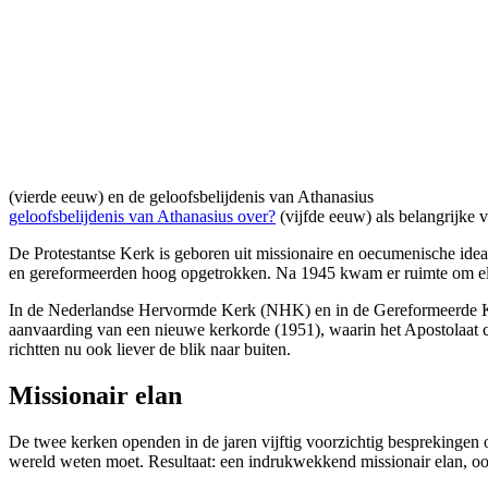
(vierde eeuw) en de
geloofsbelijdenis van Athanasius
geloofsbelijdenis van Athanasius over?
(vijfde eeuw) als belangrijke
De Protestantse Kerk is geboren uit missionaire en oecumenische ide
en gereformeerden hoog opgetrokken. Na 1945 kwam er ruimte om elka
In de Nederlandse Hervormde Kerk (NHK) en in de Gereformeerde Ker
aanvaarding van een nieuwe kerkorde (1951), waarin het Apostolaat ce
richtten nu ook liever de blik naar buiten.
Missionair elan
De twee kerken openden in de jaren vijftig voorzichtig besprekinge
wereld weten moet. Resultaat: een indrukwekkend missionair elan, ook