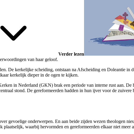
Verder lezen
 verwoordingen van haar geloof.
alen. De kerkelijke scheiding, ontstaan na Afscheiding en Doleantie i
ar kerkelijk dieper in de ogen te kijken.
ken in Nederland (GKN) brak een periode van interne rust aan. De he
ntraal stond. De gereformeerden hadden in hun ijver voor de zuivere b
n over gevoelige onderwerpen. En aan beide zijden wezen theologen ni
 plaatselijk, waarbij hervormden en gereformeerden elkaar niet meer a