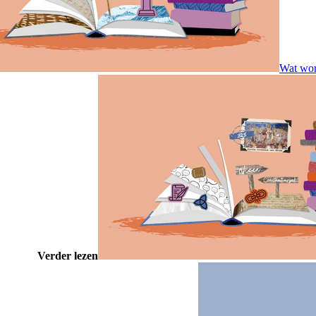
Wat word
Verder lezen