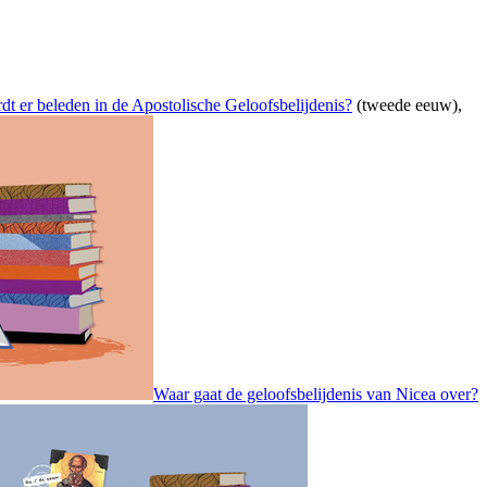
t er beleden in de Apostolische Geloofsbelijdenis?
(tweede eeuw),
Waar gaat de geloofsbelijdenis van Nicea over?