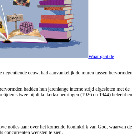
Waar gaat de
n de negentiende eeuw, had aanvankelijk de muren tussen hervormden
rvormden hadden hun jarenlange interne strijd afgesloten met de
elijdenis twee pijnlijke kerkscheuringen (1926 en 1944) beleefd en
euwe noties aan: over het komende Koninkrijk van God, waarvan de
ls concurrenten wensten te zien.