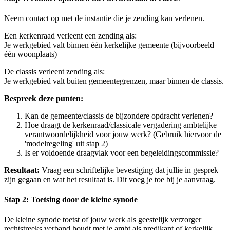
Neem contact op met de instantie die je zending kan verlenen.
Een kerkenraad verleent een zending als:
Je werkgebied valt binnen één kerkelijke gemeente (bijvoorbeeld
één woonplaats)
De classis verleent zending als:
Je werkgebied valt buiten gemeentegrenzen, maar binnen de classis.
Bespreek deze punten:
Kan de gemeente/classis de bijzondere opdracht verlenen?
Hoe draagt de kerkenraad/classicale vergadering ambtelijke
verantwoordelijkheid voor jouw werk? (Gebruik hiervoor de
'modelregeling' uit stap 2)
Is er voldoende draagvlak voor een begeleidingscommissie?
Resultaat:
Vraag een schriftelijke bevestiging dat jullie in gesprek
zijn gegaan en wat het resultaat is. Dit voeg je toe bij je aanvraag.
Stap 2: Toetsing door de kleine synode
De kleine synode toetst of jouw werk als geestelijk verzorger
rechtstreeks verband houdt met je ambt als predikant of kerkelijk