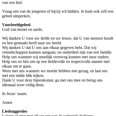
van een lied.
Vraag een van de jongeren of hij/zij wil bidden.
Je kunt ook zelf een
gebed uitspreken.
Voorbeeldgebed
God van hemel en aarde,
Wij danken U voor uw liefde en uw trouw, dat U van mensen houdt
en hen gemaakt heeft naar uw beeld.
Wij danken U dat U ons aan elkaar gegeven hebt. Dat wij
vriendschappen kunnen aangaan, en onderdeel zijn van een familie.
Help ons wanneer wij moeilijk overweg kunnen met onze ouders.
Help ons en hén om op een liefdevolle en respectvolle manier met
elkaar om te gaan.
Wees met ons wanneer we moeite hebben met gezag, en laat ons
met een milde blik kijken.
Dank U voor deze bijeenkomst, ga met ons mee en breng ons
allemaal weer veilig thuis.
In Jezus’ naam.
Amen
Liedsuggesties
Luister of zing met elkaar een van de volgende liederen: