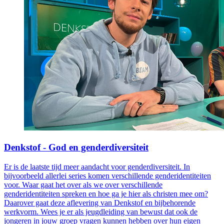
Denkstof - God en genderdiversiteit
Er is de laatste tijd meer aandacht voor genderdiversiteit. In
bijvoorbeeld allerlei series komen verschillende genderidentiteiten
voor. Waar gaat het over als we over verschillende
genderidentiteiten spreken en hoe ga je hier als christen mee om?
Daarover gaat deze aflevering van Denkstof en bijbehorende
werkvorm. Wees je er als jeugdleiding van bewust dat ook de
jongeren in jouw groep vragen kunnen hebben over hun eigen