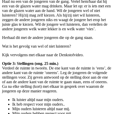
Haal nu een van de jongeren van de gang. Vertel hem/haar dat hij
een van de glazen water mag drinken. Maar let op: er is iets met een
van de glazen water aan de hand. Wil de jongeren wel of niet
luisteren? Hij/zij mag zelf kiezen. Als hij/zij niet wil luisteren,
zeggen de andere jongeren niks en waagt de jongere het erop het
juiste glas te kiezen. Wil de jongere wel luisteren, dan vertellen de
andere jongeren welk water lekker is en welk water ‘vies’.
Herhaal dit met de andere jongeren die op de gang staan.
Wat is het gevolg van wel of niet luisteren?
Kijk vervolgens met elkaar naar de Denkstofvideo.
Optie 3: Stellingen (ong. 25 min.)
Verdeel de ruimte in tweeën. De ene kant van de ruimte is ‘eens’, de
andere kant van de ruimte ‘oneens’. Leg de jongeren de volgende
stellingen voor. Zij geven antwoord op de stelling door aan de ene
of aan de andere kant van de ruimte te gaan staan, eens of oneens.
Ga na elke stelling (kort) met elkaar in gesprek over waarom de
jongeren op deze manier reageren.
Ik luister altijd naar mijn ouders.
Ik heb respect voor mijn ouders..
Mijn ouders luisteren altijd naar mij.
Mijn ouders hebben respect voor mij.