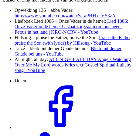
Opwekking 136 – abba Vader:
https://www.youtube.com/watch?v=aPHHx_VS3zA
Liedboek Lied 1006 – Onze Vader in de hemel:
Lied 1006:
Onze Vader in de hemel U staat zorgzaam om ons heen |
Petrus in het land | KRO-NCRV - YouTube
Hillsong – praise the Father, praise the Son:
Praise the Father,
praise the Son (with lyrics) by Hillsong - YouTube
Taizé – bleib mit deiner Gnade bei uns:
Bleib mit deiner
Gnade bei uns - YouTube
All night, all day:
ALL NIGHT ALL DAY Angels Watching
Over Me My Lord words lyrics text Gospel Spiritual Lullaby
song - YouTube
Delen