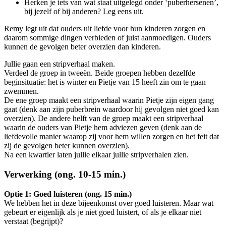
Herken je iets van wat staat uitgelegd onder ‘puberhersenen’,
bij jezelf of bij anderen? Leg eens uit.
Remy legt uit dat ouders uit liefde voor hun kinderen zorgen en
daarom sommige dingen verbieden of juist aanmoedigen. Ouders
kunnen de gevolgen beter overzien dan kinderen.
Jullie gaan een stripverhaal maken.
Verdeel de groep in tweeën. Beide groepen hebben dezelfde
beginsituatie: het is winter en Pietje van 15 heeft zin om te gaan
zwemmen.
De ene groep maakt een stripverhaal waarin Pietje zijn eigen gang
gaat (denk aan zijn puberbrein waardoor hij gevolgen niet goed kan
overzien). De andere helft van de groep maakt een stripverhaal
waarin de ouders van Pietje hem adviezen geven (denk aan de
liefdevolle manier waarop zij voor hem willen zorgen en het feit dat
zij de gevolgen beter kunnen overzien).
Na een kwartier laten jullie elkaar jullie stripverhalen zien.
Verwerking (ong. 10-15 min.)
Optie 1: Goed luisteren (ong. 15 min.)
We hebben het in deze bijeenkomst over goed luisteren. Maar wat
gebeurt er eigenlijk als je niet goed luistert, of als je elkaar niet
verstaat (begrijpt)?