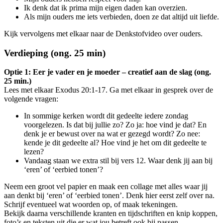
Ik denk dat ik prima mijn eigen daden kan overzien.
Als mijn ouders me iets verbieden, doen ze dat altijd uit liefde.
Kijk vervolgens met elkaar naar de Denkstofvideo over ouders.
Verdieping (ong. 25 min)
Optie 1: Eer je vader en je moeder – creatief aan de slag (ong.
25 min.)
Lees met elkaar Exodus 20:1-17. Ga met elkaar in gesprek over de
volgende vragen:
In sommige kerken wordt dit gedeelte iedere zondag
voorgelezen. Is dat bij jullie zo? Zo ja: hoe vind je dat? En
denk je er bewust over na wat er gezegd wordt? Zo nee:
kende je dit gedeelte al? Hoe vind je het om dit gedeelte te
lezen?
Vandaag staan we extra stil bij vers 12. Waar denk jij aan bij
‘eren’ of ‘eerbied tonen’?
Neem een groot vel papier en maak een collage met alles waar jij
aan denkt bij ‘eren’ of ‘eerbied tonen’.
Denk hier eerst zelf over na.
Schrijf eventueel wat woorden op, of maak tekeningen.
Bekijk daarna verschillende kranten en tijdschriften en knip koppen,
foto’s en teksten uit die er wat jou betreft ook bij passen.