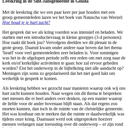
Leeskring in de Sint-Jansgemeente in Gouda
Met de leeskring die we een paar keer per jaar houden met een
groep gemeenteleden lazen we het boek van Natascha van Weezel:
Hoe houd je je hart zacht?
Het gesprek dat we als kring voerden was intensief en beladen. We
startten met een introductievraag in kleine groepjes (3-4 personen):
Hoe raakt dit boek jou? Vervolgens deelden we dit plenair in de
grote groep. Daaruit kwam onder andere naar boven dat het thema
'Israël' voor veel gemeenteleden zeer beladen is. Voor sommigen
was het in de afgelopen periode zelfs een reden om met zorg naar de
kerk en/of kerkelijke activiteiten te gaan: hoe zal ervoor gebeden
worden? Eist het onderwerp in de bijbelkring niet alle aandacht op?
Meningen zijn soms zo gepolariseerd dat het niet goed lukt om
werkelijk in gesprek te komen.
Als leeskring hebben we gezocht naar manieren waarop ook wij ons
hart zacht kunnen houden. Naar wegen om dit thema te bespreken
met mensen die er heel anders over denken, op een manier waarop
de liefde voor de ander bovenaan blijft staan. Als dat ergens zou
moeten kunnen, dan toch in de ruimte van de christelijke gemeente.
Het was kostbaar om te merken dat die ruimte er daadwerkelijk was
tijdens onze kring. Daarnaast werd ook uitgesproken hoezeer
mensen verlangen naar toerusting over dit onderwerp – er zijn rond