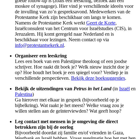
goede follow-up is (zoals een leeskring, bezoek aan een
moskee of synagoge).
Hier
vind je verschillende ideeën voor
de invulling van zo’n gespreksavond.
Medewerkers van de
Protestantse Kerk zijn beschikbaar om langs te komen.
Namens de Protestantse Kerk werkt
Geert de Korte
,
Israëlconsulent van het C
entrum voor Israëlstudies (CIS), in
Jeruzalem. Hij komt geregeld naar Nederland en is
beschikbaar voor lezingen. Neem contact op via
info@protestantsekerk.nl
.
Organiseer een leeskring
Lees een boek van een Palestijnse theoloog of een joodse
schrijver. Hoe raakt dit boek je? Welk nieuw inzicht doe je
op? Hoe houdt het boek je een spiegel voor? Verdiep je in
verschillende perspectieven.
Bekijk deze boeksuggesties
.
Bekijk de uitzendingen van
Petrus in het Land
(in
Israël
en
Palestina
)
Ga hierover met elkaar in gesprek (bijvoorbeeld op je
bijbelkring). Wat raakt je het meest? Welke vraag zou je
willen stellen aan de geïnterviewden? Wat geeft hoop?
Leg contact met mensen in je omgeving die direct
betrokken zijn bij de oorlog
Bijvoorbeeld doordat zij familie en/of vrienden in Gaza,
Westbank en Israël hebben. Vraag regelmatig hoe het met hen