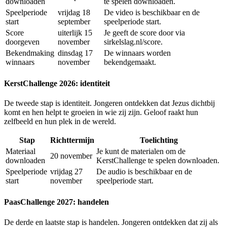
downloaden
te spelen downloaden.
Speelperiode
vrijdag 18
De video is beschikbaar en de
start
september
speelperiode start.
Score
uiterlijk 15
Je geeft de score door via
doorgeven
november
sirkelslag.nl/score.
Bekendmaking
dinsdag 17
De winnaars worden
winnaars
november
bekendgemaakt.
KerstChallenge 2026: identiteit
De tweede stap is identiteit. Jongeren ontdekken dat Jezus dichtbij
komt en hen helpt te groeien in wie zij zijn. Geloof raakt hun
zelfbeeld en hun plek in de wereld.
Stap
Richttermijn
Toelichting
Materiaal
Je kunt de materialen om de
20 november
downloaden
KerstChallenge te spelen downloaden.
Speelperiode
vrijdag 27
De audio is beschikbaar en de
start
november
speelperiode start.
PaasChallenge 2027: handelen
De derde en laatste stap is handelen. Jongeren ontdekken dat zij als