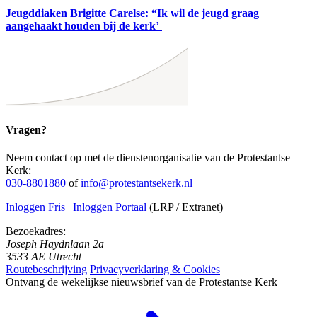
Jeugddiaken Brigitte Carelse: “Ik wil de jeugd graag
aangehaakt houden bij de kerk’
Vragen?
Neem contact op met de dienstenorganisatie van de Protestantse
Kerk:
030-8801880
of
info@protestantsekerk.nl
Inloggen Fris
|
Inloggen Portaal
(LRP / Extranet)
Bezoekadres:
Joseph Haydnlaan 2a
3533 AE Utrecht
Routebeschrijving
Privacyverklaring & Cookies
Ontvang de wekelijkse nieuwsbrief van de Protestantse Kerk