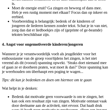
is.
Moet de energie eruit? Ga zingen en beweeg of dans mee.
Heb je een rustig moment met elkaar? Focus dan op inkeer en
eerbied.
Voorbereiding is belangrijk: bedenk of de kinderen of
jongeren de liederen kennen zonder tekst. Schat je in van niet,
zorg dan dat er liedboekjes zijn of (geprinte of ge-beamde)
teksten beschikbaar zijn.
4. Angst voor ongemotiveerde kinderen/jongeren
Wanneer je je verantwoordelijk voelt als jeugdleider voor het
enthousiasme van de groep voor/tijdens het zingen, is het niet
vreemd als dit (vooraf) spanning opwekt. ‘Straks doet niemand mee
of gaan ze er doorheen praten, wat moet ik dan?’ Deze spanning kan
je weerhouden om überhaupt een poging te wagen...
Tips: dit kun je bedenken en doen om hiermee om te gaan
Wat helpt in je denken:
Bedenk dat motivatie geen voorwaarde is om te zingen, het
kan ook een resultaat zijn van zingen. Motivatie ontstaat vaak
door deelname aan de activiteit, niet ervoor. Dat haalt druk
weg: jij hoeft geen motivatie te produceren, alleen een ingang