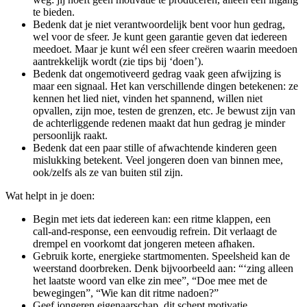
te bieden.
Bedenk dat je niet verantwoordelijk bent voor hun gedrag,
wel voor de sfeer. Je kunt geen garantie geven dat iedereen
meedoet. Maar je kunt wél een sfeer creëren waarin meedoen
aantrekkelijk wordt (zie tips bij ‘doen’).
Bedenk dat ongemotiveerd gedrag vaak geen afwijzing is
maar een signaal. Het kan verschillende dingen betekenen: ze
kennen het lied niet, vinden het spannend, willen niet
opvallen, zijn moe, testen de grenzen, etc. Je bewust zijn van
de achterliggende redenen maakt dat hun gedrag je minder
persoonlijk raakt.
Bedenk dat een paar stille of afwachtende kinderen geen
mislukking betekent. Veel jongeren doen van binnen mee,
ook/zelfs als ze van buiten stil zijn.
Wat helpt in je doen:
Begin met iets dat iedereen kan: een ritme klappen, een
call‑and‑response, een eenvoudig refrein. Dit verlaagt de
drempel en voorkomt dat jongeren meteen afhaken.
Gebruik korte, energieke startmomenten. Speelsheid kan de
weerstand doorbreken. Denk bijvoorbeeld aan: “‘zing alleen
het laatste woord van elke zin mee”, “Doe mee met de
bewegingen”, “Wie kan dit ritme nadoen?”
Geef jongeren eigenaarschap, dit schept motivatie.