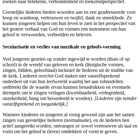
zoeken naar betekenis, verbondenheid en toekomstperspectief.
Geestelijke liederen bieden woorden aan en een geadresseerde voor
hoop en wanhoop, vertrouwen en twijfel, dank en smeekbede. Ze
kunnen jongeren helpen om hun leven te zien in het perspectief van
het grotere verhaal van God en vormen een instrument om hun
geloof te verwoorden, verbeelden en beleven.
Secularisatie en verlies van muzikale en geloofs-vorming
Veel jongeren groeien op zonder ingewijd te worden (thuis of op
school) in de wereld van geloven en kerk (liturgische vormen,
zingen, bidden, geloofstaal) inclusief de liederen uit de traditie van
de kerk. Liederen over/tot God maken niet vanzelfsprekend
onderdeel uit van hun leefwereld waarbij het aan rolmodellen
ontbreekt die de waarde ervan kunnen benadrukken en eventuele
drempels om te zingen verlagen (kwetsbaarheid, verlegenheid,
onzekerheid, bang om beoordeeld te worden).
[Liederen zijn minder
vanzelfsprekend en toegankelijk.]
Wanneer kinderen en jongeren al vroeg gewend zijn aan het samen
zingen van geestelijke liederen (normalisatie), en de liederen hen
actief aangereikt worden, ontvangen ze zowel vertrouwen als taal en
vorm om het geloof te (leren) ontdekken of vorm te geven.