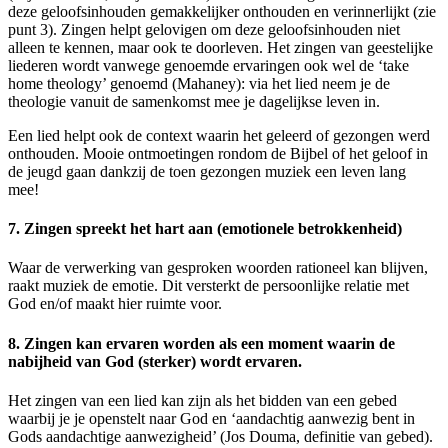
deze geloofsinhouden gemakkelijker onthouden en verinnerlijkt (zie
punt 3). Zingen helpt gelovigen om deze geloofsinhouden niet
alleen te kennen, maar ook te doorleven. Het zingen van geestelijke
liederen wordt vanwege genoemde ervaringen ook wel de ‘take
home theology’ genoemd (Mahaney): via het lied neem je de
theologie vanuit de samenkomst mee je dagelijkse leven in.
Een lied helpt ook de context waarin het geleerd of gezongen werd
onthouden. Mooie ontmoetingen rondom de Bijbel of het geloof in
de jeugd gaan dankzij de toen gezongen muziek een leven lang
mee!
7. Zingen spreekt het hart aan (emotionele betrokkenheid)
Waar de verwerking van gesproken woorden rationeel kan blijven,
raakt muziek de emotie. Dit versterkt de persoonlijke relatie met
God en/of maakt hier ruimte voor.
8. Zingen kan ervaren worden als een moment waarin de
nabijheid van God (sterker) wordt ervaren.
Het zingen van een lied kan zijn als het bidden van een gebed
waarbij je je openstelt naar God en ‘aandachtig aanwezig bent in
Gods aandachtige aanwezigheid’ (Jos Douma, definitie van gebed).