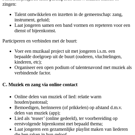
zingen:
Talent ontwikkelen en inzetten in de gemeenschap: zang,
instrument, geluid;
Laat jongeren samen een band vormen en repeteren voor een
dienst of bijeenkomst.
Participeren en verbinden met de buurt:
Voer een muzikaal project uit met jongeren i.s.m. een
bepaalde doelgroep uit de buurt (ouderen, vluchtelingen,
kinderen, etc);
Organiseer een open podium of talentenavond met muziek als
verbindende factor.
C. Muziek en zang via online contact
Online delen van muziek of lied: relatie warm
houden/pastoraal;
Bemoedigen, herinneren (of prikkelen) op afstand d.m.v.
delen van muziek (app);
Lied als ‘teaser’ (online gedeeld), ter voorbereiding op
eerstvolgende bijeenkomst met bepaald thema;
Laat jongeren een gezamenlijke playlist maken van liederen
die hen raken in hun geloof.