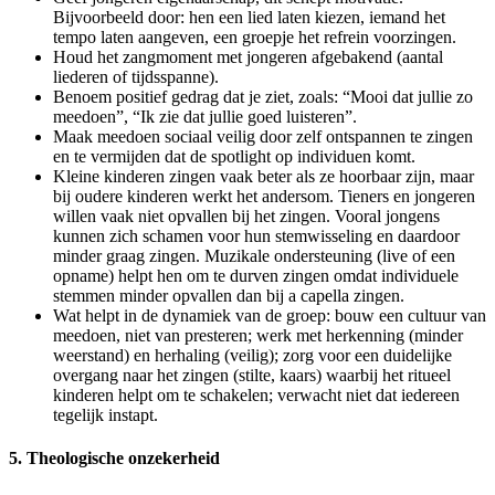
Bijvoorbeeld door: hen een lied laten kiezen, iemand het
tempo laten aangeven, een groepje het refrein voorzingen.
Houd het zangmoment met jongeren afgebakend (aantal
liederen of tijdsspanne).
Benoem positief gedrag dat je ziet, zoals: “Mooi dat jullie zo
meedoen”, “Ik zie dat jullie goed luisteren”.
Maak meedoen sociaal veilig door zelf ontspannen te zingen
en te vermijden dat de spotlight op individuen komt.
Kleine kinderen zingen vaak beter als ze hoorbaar zijn, maar
bij oudere kinderen werkt het andersom. Tieners en jongeren
willen vaak niet opvallen bij het zingen. Vooral jongens
kunnen zich schamen voor hun stemwisseling en daardoor
minder graag zingen. Muzikale ondersteuning (live of een
opname) helpt hen om te durven zingen omdat individuele
stemmen minder opvallen dan bij a capella zingen.
Wat helpt in de dynamiek van de groep: bouw een cultuur van
meedoen, niet van presteren; werk met herkenning (minder
weerstand) en herhaling (veilig); zorg voor een duidelijke
overgang naar het zingen (stilte, kaars) waarbij het ritueel
kinderen helpt om te schakelen; verwacht niet dat iedereen
tegelijk instapt.
5. Theologische onzekerheid