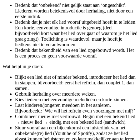
Bedenk dat ‘onbekend’ niet gelijk staat aan ‘ongeschikt’.
Liederen worden betekenisvol door herhaling, niet door een
eerste indruk.
Bedenk dat je niet elk lied vooraf uitgebreid hoeft in te leiden.
Een korte, eenvoudige introductie is genoeg (deel
bijvoorbeeld kort waar het lied over gaat of waarom je het lied
graag zingt). Toelichting is waardevol, maar je hoeft je
liedkeus niet te verantwoorden.
Bedenk dat bekendheid van een lied opgebouwd wordt. Het
is een proces en geen voorwaarde vooraf.
Wat helpt in je doen:
Blijkt een lied niet of minder bekend, introduceer het lied dan
in stappen, bijvoorbeeld: eerst het refrein, dan couplet 1, dan
samen.
Gebruik herhaling over meerdere weken.
Kies liederen met eenvoudige melodieën en korte zinnen.
Laat kinderen/jongeren meedoen in het aanleren.
Bijvoorbeeld: ‘Wie wil het refrein even voorzingen met mij?’
Combineer nieuw met vertrouwd. Begin met een bekend lied
→ nieuw lied → eindig met een bekend lied (sandwich).
Stuur vooraf aan een bijeenkomst een luisterlink van het
onbekende(re) lied (Youtube of Spotify), zodat ze het lied
alvast kunnen beluisteren en zo later makkelijker aan te leren