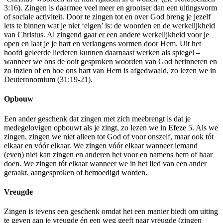
3:16). Zingen is daarmee veel meer en grootser dan een uitingsvorm
of sociale activiteit. Door te zingen tot en over God breng je jezelf
iets te binnen wat je niet ‘eigen’ is: de woorden en de werkelijkheid
van Christus. Al zingend gaat er een andere werkelijkheid voor je
open en laat je je hart en verlangens vormen door Hem. Uit het
hoofd geleerde liederen kunnen daarnaast werken als spiegel –
wanneer we ons de ooit gesproken woorden van God herinneren en
zo inzien of en hoe ons hart van Hem is afgedwaald, zo lezen we in
Deuteronomium (31:19-21).
Opbouw
Een ander geschenk dat zingen met zich meebrengt is dat je
medegelovigen opbouwt als je zingt, zo lezen we in Efeze 5. Als we
zingen, zingen we niet alleen tot God of voor onszelf, maar ook tót
elkaar en vóór elkaar. We zingen vóór elkaar wanneer iemand
(even) niet kan zingen en anderen het voor en namens hem of haar
doen. We zingen tót elkaar wanneer we in het lied van een ander
geraakt, aangesproken of bemoedigd worden.
Vreugde
Zingen is tevens een geschenk omdat het een manier biedt om uiting
te geven aan je vreugde én een weg geeft naar vreugde (zingen