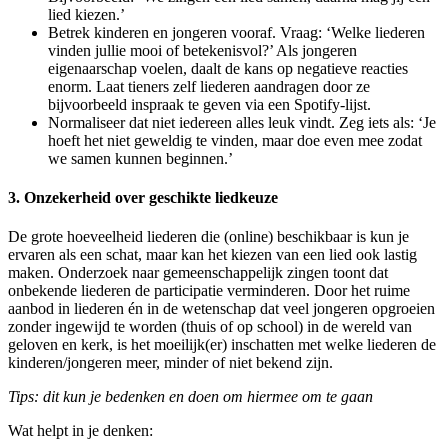
lied kiezen.’
Betrek kinderen en jongeren vooraf. Vraag: ‘Welke liederen
vinden jullie mooi of betekenisvol?’ Als jongeren
eigenaarschap voelen, daalt de kans op negatieve reacties
enorm. Laat tieners zelf liederen aandragen door ze
bijvoorbeeld inspraak te geven via een Spotify-lijst.
Normaliseer dat niet iedereen alles leuk vindt. Zeg iets als: ‘Je
hoeft het niet geweldig te vinden, maar doe even mee zodat
we samen kunnen beginnen.’
3. Onzekerheid over geschikte liedkeuze
De grote hoeveelheid liederen die (online) beschikbaar is kun je
ervaren als een schat, maar kan het kiezen van een lied ook lastig
maken. Onderzoek naar gemeenschappelijk zingen toont dat
onbekende liederen de participatie verminderen. Door het ruime
aanbod in liederen én in de wetenschap dat veel jongeren opgroeien
zonder ingewijd te worden (thuis of op school) in de wereld van
geloven en kerk, is het moeilijk(er) inschatten met welke liederen de
kinderen/jongeren meer, minder of niet bekend zijn.
Tips: dit kun je bedenken en doen om hiermee om te gaan
Wat helpt in je denken: