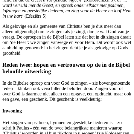
word vervuld met de Geest, en spreek onder elkaar met psalmen,
lofzangen en geestelijke liederen, en zing voor de Heere en loof Hem
in uw hart’
(Efeziërs 5).
Als gelovige en als gemeente van Christus ben je dus meer dan
alleen uitgenodigd om te zingen: als je zingt, doe je wat God van je
vraagt. De oproepen in de Bijbel laten zie dat het in dit zingen draait
om ‘de Heer’: we zingen vanwege en voor Hem. Dit wordt ook wel
aanbidding genoemd: in het zingen richt je je als gelovige op Gods
grootheid.
Reden twee: hopen en vertrouwen op de in de Bijbel
beloofde uitwerking
In de Bijbelse oproep om voor God te zingen – zie bovengenoemde
reden – klinken ook verschillende beloften door. Zingen voor of
over God is daarmee niet alleen een opgave, een opdracht, maar ook
een gave, een geschenk. Dit geschenk is veelkleurig:
Inwoning
Het zingen van psalmen, hymnen en geestelijke liederen is – zo
schrijft Paulus - één van de twee belangrijkste manieren waarop
‘Christus’ woorden in al hun rijkdom in u wonen’ (zie Kolossenzen