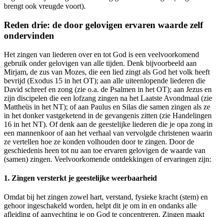
brengt ook vreugde voort).
Reden drie: de door gelovigen ervaren waarde zelf
ondervinden
Het zingen van liederen over en tot God is een veelvoorkomend
gebruik onder gelovigen van alle tijden. Denk bijvoorbeeld aan
Mirjam, de zus van Mozes, die een lied zingt als God het volk heeft
bevrijd (Exodus 15 in het OT); aan alle uiteenlopende liederen die
David schreef en zong (zie o.a. de Psalmen in het OT); aan Jezus en
zijn discipelen die een lofzang zingen na het Laatste Avondmaal (zie
Mattheüs in het NT); of aan Paulus en Silas die samen zingen als ze
in het donker vastgeketend in de gevangenis zitten (zie Handelingen
16 in het NT). Of denk aan de geestelijke liederen die je opa zong in
een mannenkoor of aan het verhaal van vervolgde christenen waarin
ze vertellen hoe ze konden volhouden door te zingen. Door de
geschiedenis heen tot nu aan toe ervaren gelovigen de waarde van
(samen) zingen. Veelvoorkomende ontdekkingen of ervaringen zijn:
1. Zingen versterkt je geestelijke weerbaarheid
Omdat bij het zingen zowel hart, verstand, fysieke kracht (stem) en
gehoor ingeschakeld worden, helpt dit je om in en ondanks alle
afleiding of aanvechting je op God te concentreren. Zingen maakt