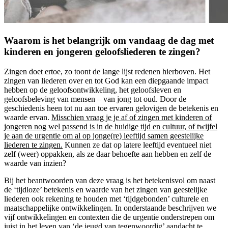
Waarom is het belangrijk om vandaag de dag met
kinderen en jongeren geloofsliederen te zingen?
Zingen doet ertoe, zo toont de lange lijst redenen hierboven. Het
zingen van liederen over en tot God kan een diepgaande impact
hebben op de geloofsontwikkeling, het geloofsleven en
geloofsbeleving van mensen – van jong tot oud. Door de
geschiedenis heen tot nu aan toe ervaren gelovigen de betekenis en
waarde ervan.
Misschien vraag je je af of zingen met kinderen of
jongeren nog wel passend is in de huidige tijd en cultuur, of twijfel
je aan de urgentie om al op jonge(re) leeftijd samen geestelijke
liederen te zingen.
Kunnen ze dat op latere leeftijd eventueel niet
zelf (weer) oppakken, als ze daar behoefte aan hebben en zelf de
waarde van inzien?
Bij het beantwoorden van deze vraag is het betekenisvol om naast
de ‘tijdloze’ betekenis en waarde van het zingen van geestelijke
liederen ook rekening te houden met ‘tijdgebonden’ culturele en
maatschappelijke ontwikkelingen. In onderstaande beschrijven we
vijf ontwikkelingen en contexten die de urgentie onderstrepen om
juist in het leven van ‘de jeugd van tegenwoordig’ aandacht te