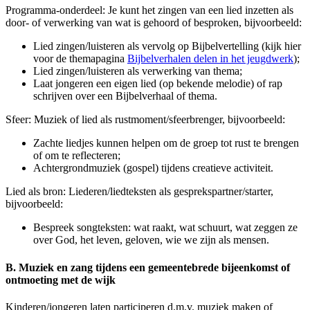
Programma-onderdeel: Je kunt het zingen van een lied inzetten als
door- of verwerking van wat is gehoord of besproken, bijvoorbeeld:
Lied zingen/luisteren als vervolg op Bijbelvertelling (kijk hier
voor de themapagina
Bijbelverhalen delen in het jeugdwerk
);
Lied zingen/luisteren als verwerking van thema;
Laat jongeren een eigen lied (op bekende melodie) of rap
schrijven over een Bijbelverhaal of thema.
Sfeer: Muziek of lied als rustmoment/sfeerbrenger, bijvoorbeeld:
Zachte liedjes kunnen helpen om de groep tot rust te brengen
of om te reflecteren;
Achtergrondmuziek (gospel) tijdens creatieve activiteit.
Lied als bron: Liederen/liedteksten als gesprekspartner/starter,
bijvoorbeeld:
Bespreek songteksten: wat raakt, wat schuurt, wat zeggen ze
over God, het leven, geloven, wie we zijn als mensen.
B. Muziek en zang tijdens een gemeentebrede bijeenkomst of
ontmoeting met de wijk
Kinderen/jongeren laten participeren d.m.v. muziek maken of