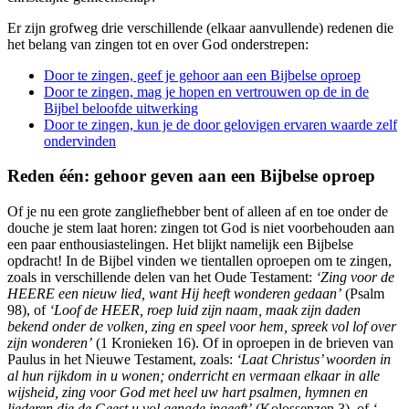
Er zijn grofweg drie verschillende (elkaar aanvullende) redenen die
het belang van zingen tot en over God onderstrepen:
Door te zingen, geef je gehoor aan een Bijbelse oproep
Door te zingen, mag je hopen en vertrouwen op de in de
Bijbel beloofde uitwerking
Door te zingen, kun je de door gelovigen ervaren waarde zelf
ondervinden
Reden één: gehoor geven aan een Bijbelse oproep
Of je nu een grote zangliefhebber bent of alleen af en toe onder de
douche je stem laat horen: zingen tot God is niet voorbehouden aan
een paar enthousiastelingen. Het blijkt namelijk een Bijbelse
opdracht! In de Bijbel vinden we tientallen oproepen om te zingen,
zoals in verschillende delen van het Oude Testament:
‘Zing voor de
HEERE een nieuw lied, want Hij heeft wonderen gedaan’
(Psalm
98), of
‘Loof de HEER, roep luid zijn naam, maak zijn daden
bekend onder de volken, zing en speel voor hem, spreek vol lof over
zijn wonderen’
(1 Kronieken 16). Of in oproepen in de brieven van
Paulus in het Nieuwe Testament, zoals:
‘Laat Christus’ woorden in
al hun rijkdom in u wonen; onderricht en vermaan elkaar in alle
wijsheid, zing voor God met heel uw hart psalmen, hymnen en
liederen die de Geest u vol genade ingeeft’
(Kolossenzen 3), of
‘...