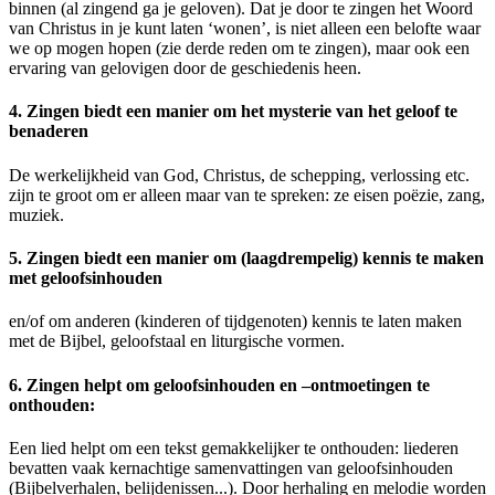
binnen (al zingend ga je geloven). Dat je door te zingen het Woord
van Christus in je kunt laten ‘wonen’, is niet alleen een belofte waar
we op mogen hopen (zie derde reden om te zingen), maar ook een
ervaring van gelovigen door de geschiedenis heen.
4. Zingen biedt een manier om het mysterie van het geloof te
benaderen
De werkelijkheid van God, Christus, de schepping, verlossing etc.
zijn te groot om er alleen maar van te spreken: ze eisen poëzie, zang,
muziek.
5. Zingen biedt een manier om (laagdrempelig) kennis te maken
met geloofsinhouden
en/of om anderen (kinderen of tijdgenoten) kennis te laten maken
met de Bijbel, geloofstaal en liturgische vormen.
6. Zingen helpt om geloofsinhouden en –ontmoetingen te
onthouden:
Een lied helpt om een tekst gemakkelijker te onthouden: liederen
bevatten vaak kernachtige samenvattingen van geloofsinhouden
(Bijbelverhalen, belijdenissen...). Door herhaling en melodie worden