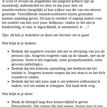
Je weet of ervaart als jeugdleider dat jongeren kritisch zijn op
muziekstijl, authenticiteit en sfeer en dat jouw lied- en
muziekvoorkeur (mogelijk) af kan wijken van die van een nieuwe
generatie. Verschillende muziekvoorkeuren tussen generaties
kunnen spanning geven. Dit kan je onzeker of angstig maken voor
het oordeel van hen over jouw liedkeuze: vinden ze het niet te
kinderachtig, te saai, te ingewikkeld, te emotioneel, te …?
Tips: dit kun je bedenken en doen om hiermee om te gaan
Wat helpt in je denken:
Bedenk dat negatieve reacties niet per se afwijzing van jou als
persoon zijn. Jongeren reageren vaak op de situatie, niet op de
persoon. Soms is het ongemak, soms groepsdynamiek, soms
gewoon puberlogica.
Bedenk dat één kritische opmerking niet betekent dat het
mislukt is. Jongeren kunnen roepen dat iets stom is en het tóch
waardevol vinden.
Bedenk dat het niet jouw taak is om iedereen enthousiast te
maken, wel om ruimte te scheppen. Dat haalt druk weg.
Wat helpt in je doen:
Maak de drempel laag door keuzevrijheid te geven.
Bijvoorbeeld: ‘We zingen één lied samen, daarna mag jij een