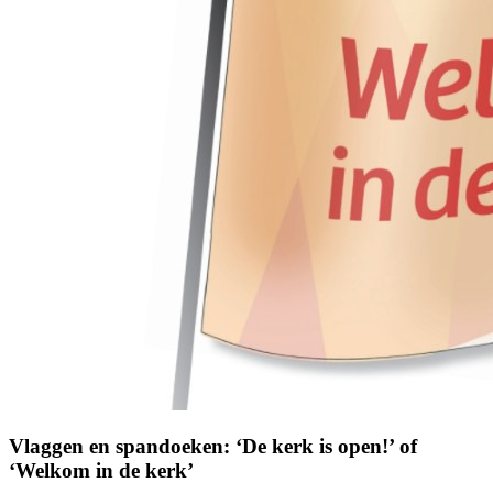
Vlaggen en spandoeken: ‘De kerk is open!’ of
‘Welkom in de kerk’