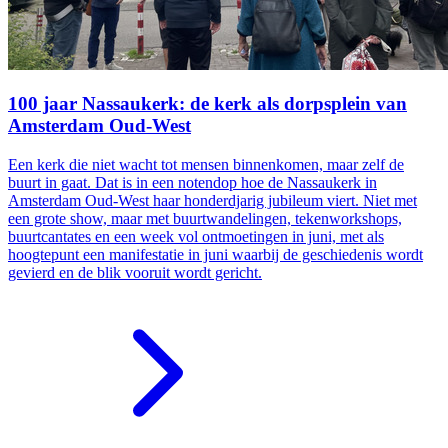
100 jaar Nassaukerk: de kerk als dorpsplein van
Amsterdam Oud-West
Een kerk die niet wacht tot mensen binnenkomen, maar zelf de
buurt in gaat. Dat is in een notendop hoe de Nassaukerk in
Amsterdam Oud-West haar honderdjarig jubileum viert. Niet met
een grote show, maar met buurtwandelingen, tekenworkshops,
buurtcantates en een week vol ontmoetingen in juni, met als
hoogtepunt een manifestatie in juni waarbij de geschiedenis wordt
gevierd en de blik vooruit wordt gericht.