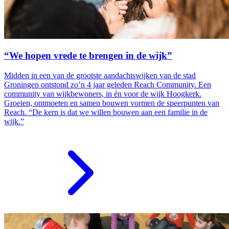
“We hopen vrede te brengen in de wijk”
Midden in een van de grootste aandachtswijken van de stad
Groningen ontstond zo’n 4 jaar geleden Reach Community. Een
community van wijkbewoners, in én voor de wijk Hoogkerk.
Groeien, ontmoeten en samen bouwen vormen de speerpunten van
Reach. “De kern is dat we willen bouwen aan een familie in de
wijk.”