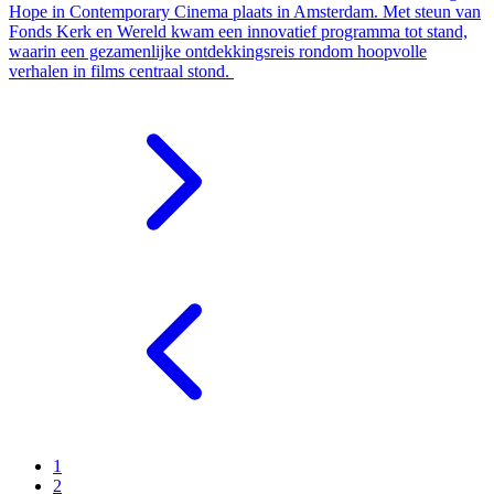
Hope in Contemporary Cinema plaats in Amsterdam. Met steun van
Fonds Kerk en Wereld kwam een innovatief programma tot stand,
waarin een gezamenlijke ontdekkingsreis rondom hoopvolle
verhalen in films centraal stond.
1
2