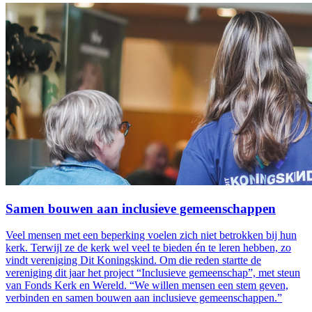
Samen bouwen aan inclusieve gemeenschappen
Veel mensen met een beperking voelen zich niet betrokken bij hun
kerk. Terwijl ze de kerk wel veel te bieden én te leren hebben, zo
vindt vereniging Dit Koningskind. Om die reden startte de
vereniging dit jaar het project “Inclusieve gemeenschap”, met steun
van Fonds Kerk en Wereld. “We willen mensen een stem geven,
verbinden en samen bouwen aan inclusieve gemeenschappen.”