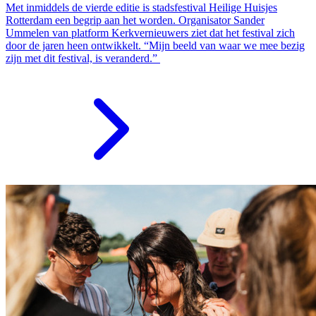
Met inmiddels de vierde editie is stadsfestival Heilige Huisjes
Rotterdam een begrip aan het worden. Organisator Sander
Ummelen van platform Kerkvernieuwers ziet dat het festival zich
door de jaren heen ontwikkelt. “Mijn beeld van waar we mee bezig
zijn met dit festival, is veranderd.”