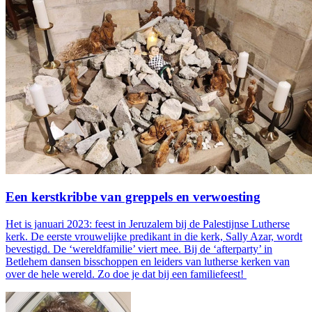
Een kerstkribbe van greppels en verwoesting
Het is januari 2023: feest in Jeruzalem bij de Palestijnse Lutherse
kerk. De eerste vrouwelijke predikant in die kerk, Sally Azar, wordt
bevestigd. De ‘wereldfamilie’ viert mee. Bij de ‘afterparty’ in
Betlehem dansen bisschoppen en leiders van lutherse kerken van
over de hele wereld. Zo doe je dat bij een familiefeest!