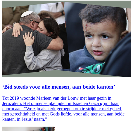
‘Bid steeds voor alle mensen, aan beide kanten’
Tot 2019 woonde Marleen van der Louw met haar gezin in
Jeruzalem. Het onmenselijke lijden in Israël en Gaza grijpt haar
enorm aan. “We zijn als kerk geroepen om te strijden: met gebed,
met gerechtigheid en met Gods liefde, voor alle mensen, aan beide
kanten, in Jezus’ naam.”