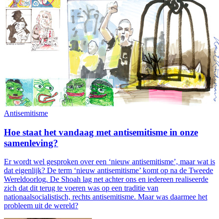
Antisemitisme
Hoe staat het vandaag met antisemitisme in onze
samenleving?
Er wordt wel gesproken over een ‘nieuw antisemitisme’, maar wat is
dat eigenlijk? De term ‘nieuw antisemitisme’ komt op na de Tweede
Wereldoorlog. De Shoah lag net achter ons en iedereen realiseerde
zich dat dit terug te voeren was op een traditie van
nationaalsocialistisch, rechts antisemitisme. Maar was daarmee het
probleem uit de wereld?