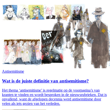
Antisemitisme
Wat is de juiste definitie van antisemitisme?
Het thema ‘antisemitisme’ is regelmatig op de voorpagina’s van
kranten te vinden en wordt besproken in de nieuwsrubrieken. Dat is
opvallend, want de afgelopen decennia werd antisemitisme door
velen als iets gezien van het verleden.