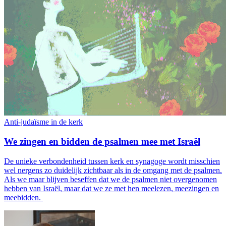
Anti-judaïsme in de kerk
We zingen en bidden de psalmen mee met Israël
De unieke verbondenheid tussen kerk en synagoge wordt misschien
wel nergens zo duidelijk zichtbaar als in de omgang met de psalmen.
Als we maar blijven beseffen dat we de psalmen niet overgenomen
hebben van Israël, maar dat we ze met hen meelezen, meezingen en
meebidden.