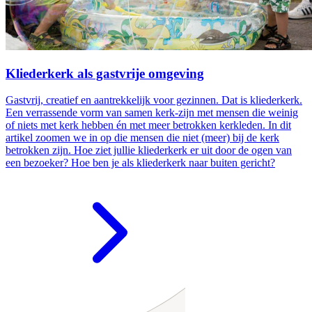
Kliederkerk als gastvrije omgeving
Gastvrij, creatief en aantrekkelijk voor gezinnen. Dat is kliederkerk.
Een verrassende vorm van samen kerk-zijn met mensen die weinig
of niets met kerk hebben én met meer betrokken kerkleden. In dit
artikel zoomen we in op die mensen die niet (meer) bij de kerk
betrokken zijn. Hoe ziet jullie kliederkerk er uit door de ogen van
een bezoeker? Hoe ben je als kliederkerk naar buiten gericht?