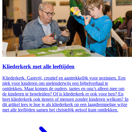
Kliederkerk met alle leeftijden
Kliederkerk. Gastvrij, creatief en aantrekkelijk voor gezinnen. Een
plek voor kinderen om spelenderwijs een bijbelverhaal te
ontdekken. Maar komen de ouders, tantes en opa’s alleen mee om
de kinderen te begeleiden? Of is kliederkerk er ook voor hen? En
heet kliederkerk ook tieners of mensen zonder kinderen welkom? In
dit artikel lees je hoe je als kliederkerk op een laagdrempelige wijze
met alle leeftijden samen het christelijk geloof kunt ontdekken.