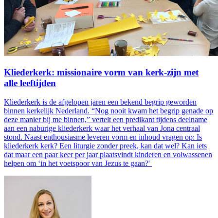
Kliederkerk: missionaire vorm van kerk-zijn met
alle leeftijden
Kliederkerk is de afgelopen jaren een bekend begrip geworden
binnen kerkelijk Nederland. “Nog nooit kwam het begrip genade op
deze manier bij me binnen,” vertelt een predikant tijdens deelname
aan een naburige kliederkerk waar het verhaal van Jona centraal
stond. Naast enthousiasme leveren vorm en inhoud vragen op: Is
kliederkerk kerk? Een liturgie zonder preek, kan dat wel? Kan iets
dat maar een paar keer per jaar plaatsvindt kinderen en volwassenen
helpen om ‘in het voetspoor van Jezus te gaan?'