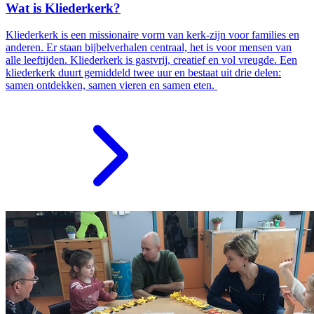
Wat is Kliederkerk?
Kliederkerk is een missionaire vorm van kerk-zijn voor families en
anderen. Er staan bijbelverhalen centraal, het is voor mensen van
alle leeftijden. Kliederkerk is gastvrij, creatief en vol vreugde. Een
kliederkerk duurt gemiddeld twee uur en bestaat uit drie delen:
samen ontdekken, samen vieren en samen eten.