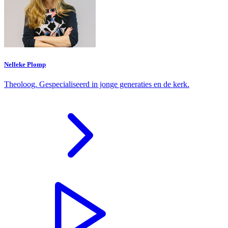
Nelleke Plomp
Theoloog. Gespecialiseerd in jonge generaties en de kerk.