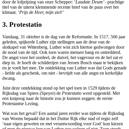
door de lofprijzing van onze Schepper: ‘
Laudate Deum’
- prachtige
titel van de uiterst klemmende recente brief van de paus over het
klimaat. ‘
Prijs de Heer, mijn ziel!’
3. Protestatio
Vandaag, 31 oktober is de dag van de Reformatie. In 1517, 506 jaar
geleden, spijkerde Luther zijn stellingen aan de deur van de
slotkapel van Wittenberg. Luther wist zich hiertoe gedwongen door
de nood van de tijd. Ook toen waren mensen bang en ontredderd.
De angst voor het oordeel, de duivel, het vagevuur en de hel zat er
diep in. Je hoeft de schilderijen van Jeroen Bosch maar te bekijken
en je voelt het mee. De ontdekking van Luther was dat Gods genade
- liefde als geschenk, om niet - bevrijdt van alle angst en kerkelijke
dwang.
Juist deze ontdekking stond op het spel toen in 1529 tijdens de
Rijksdag van Spiers (Speyer) de
Protestatio
werd opgesteld. Met
een knipoog naar de historie zou je kunnen zeggen: de eerste
Protestantse Lezing.
Wat was het geval? Een aantal jaren eerder was tijdens de Rijksdag
van Worms bepaald dat in het Duitse Rijk elke stad of regio zelf
‘naar eigen geweten en met verantwoording voor God’ kon kiezen
of men de nieuwe leer van Luther zou volgen of niet. Toen steeds