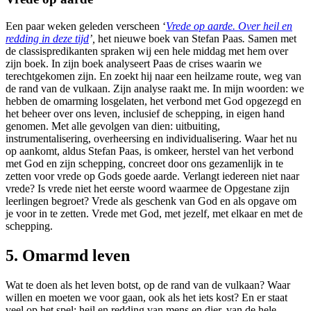
Een paar weken geleden verscheen ‘
Vrede op aarde. Over heil en
redding in deze tijd
’,
het nieuwe boek van Stefan Paas
.
Samen met
de classispredikanten spraken wij een hele middag met hem over
zijn boek. In zijn boek analyseert Paas de crises waarin we
terechtgekomen zijn. En zoekt hij naar een heilzame route, weg van
de rand van de vulkaan. Zijn analyse raakt me. In mijn woorden: we
hebben de omarming losgelaten, het verbond met God opgezegd en
het beheer over ons leven, inclusief de schepping, in eigen hand
genomen. Met alle gevolgen van dien: uitbuiting,
instrumentalisering, overheersing en individualisering. Waar het nu
op aankomt, aldus Stefan Paas, is omkeer, herstel van het verbond
met God en zijn schepping, concreet door ons gezamenlijk in te
zetten voor vrede op Gods goede aarde. Verlangt iedereen niet naar
vrede? Is vrede niet het eerste woord waarmee de Opgestane zijn
leerlingen begroet? Vrede als geschenk van God en als opgave om
je voor in te zetten. Vrede met God, met jezelf, met elkaar en met de
schepping.
5. Omarmd leven
Wat te doen als het leven botst, op de rand van de vulkaan? Waar
willen en moeten we voor gaan, ook als het iets kost? En er staat
veel op het spel: heil en redding van mens en dier, van de hele