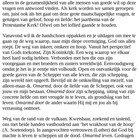
alleen in de gezamenlijkheid van alle mensen van goede wil op deze
vragen een antwoord vinden. Als kerk worden we samen geroepen
om, juist ook als het gaat om deze grote maatschappelijke vragen, te
getuigen van geloof, hoop en liefde: het jaarthema van de
Protestantse Kerk! Ofwel om het loflied gaande te houden.
Vanavond wil ik de handschoen oppakken en je uitdagen om mee te
gaan op de weg waarop, naar mijn diepe overtuiging, God ons allen
roept. De weg van inkeer, omkeer en hoop. Vanuit het perspectief
van Gods toekomst, Zijn Koninkrijk. Een weg waarop we elkaar
heel hard nodig hebben. Verbonden met hen die ons zijn
voorgegaan en met broeders en zusters wereldwijd. Eenvoudigweg
omdat je het in je eentje niet volhoudt. Open en ontvankelijk voor de
goede gaven van de Schepper van alle leven, die zijn schepping,
zijn wereld niet opgeeft. Bevrijd uit de omknelling van mezelf, van
alleen-maar-ik.
Omarmd
, door de liefde van de Schepper, ook van
jouw en mijn bestaan.
Omarmd
door zijn schepping, uiting van zijn
concrete liefde om met vreugde in te leven, als grondslag van het
leven.
Omarmd door
de ander waarin Hij mij en jou als bij
verrassing ontmoet.
Weg van de rand van de vulkaan. Kwetsbaar, zoekend en tastend,
ons met beide handen vasthoudend aan ‘het wrakhout van de hoop’
(A. Soetendorp). In aangevochten vertrouwen (Luther) dat God bij
machte is leven te scheppen uit de dood.
Omarmd leven.
Gedragen