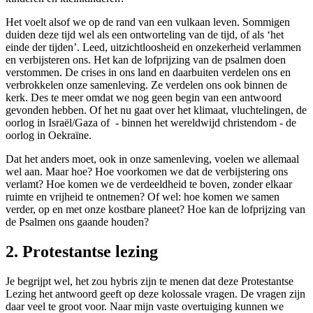
Het voelt alsof we op de rand van een vulkaan leven. Sommigen
duiden deze tijd wel als een ontworteling van de tijd, of als ‘het
einde der tijden’. Leed, uitzichtloosheid en onzekerheid verlammen
en verbijsteren ons. Het kan de lofprijzing van de psalmen doen
verstommen. De crises in ons land en daarbuiten verdelen ons en
verbrokkelen onze samenleving. Ze verdelen ons ook binnen de
kerk. Des te meer omdat we nog geen begin van een antwoord
gevonden hebben. Of het nu gaat over het klimaat, vluchtelingen, de
oorlog in Israël/Gaza of - binnen het wereldwijd christendom - de
oorlog in Oekraïne.
Dat het anders moet, ook in onze samenleving, voelen we allemaal
wel aan. Maar hoe? Hoe voorkomen we dat de verbijstering ons
verlamt? Hoe komen we de verdeeldheid te boven, zonder elkaar
ruimte en vrijheid te ontnemen? Of wel: hoe komen we samen
verder, op en met onze kostbare planeet? Hoe kan de lofprijzing van
de Psalmen ons gaande houden?
2. Protestantse lezing
Je begrijpt wel, het zou hybris zijn te menen dat deze Protestantse
Lezing het antwoord geeft op deze kolossale vragen. De vragen zijn
daar veel te groot voor. Naar mijn vaste overtuiging kunnen we