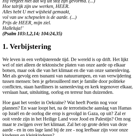
Hij vergeet niet dat wij uit stof zijn gevormd. (...)
Hoe talrijk zijn uw werken, HEER.
Alles hebt U met wijsheid gemaakt,
vol van uw schepselen is de aarde. (...)
Prijs de HEER, mijn ziel.
Halleluja!’
(Psalm 103:1,2,14; 104:24,35)
1. Verbijstering
We leven in een verbijsterende tijd. De wereld is op drift. Het lijkt
wel of niet alleen de tektonische platen van onze aarde op elkaar
botsen, maar ook die van het klimaat en die van onze samenleving.
Met als gevolg een tsunami van natuurrampen, en van verwijdering
tussen mensen: ben je gebrouilleerd met je familie door politieke
conflicten, staan hardliners in samenleving en kerk tegenover elkaar,
verslaan haat, uitsluiting, oorlog en terreur hun duizenden.
Hoe gaat het verder in Oekraïne? Wat heeft Poetin nog voor
plannen? En waar loopt het, na de terroristische aanslag van Hamas
op Israël en de oorlog die erop is gevolgd in Gaza, op uit? Zal er
ooit vrede zijn in het Heilige Land voor Jood en Palestijn?
Om nog
maar te zwijgen over het klimaat. Zal het op grote delen van deze
aarde - en in ons lage land bij de zee - nog leefbaar zijn voor onze
kinderen en kleinkinderen?