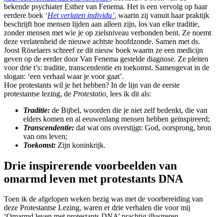
bekende psychiater Esther van Fenema
.
Het is een vervolg op haar
eerdere boek ‘
Het verlaten individu’
,
waarin zij vanuit haar praktijk
beschrijft hoe mensen lijden aan alleen zijn, los van elke traditie,
zonder mensen met wie je op zielsniveau verbonden bent. Ze noemt
deze verlatenheid de nieuwe achtste hoofdzonde. Samen met ds.
Joost Röselaers schreef ze dit nieuw boek waarin ze een medicijn
geven op de eerder door Van Fenema gestelde diagnose. Ze pleiten
voor drie t’s: traditie, transcendentie en toekomst. Samengevat in de
slogan: ‘een verhaal waar je voor gaat’.
Hoe protestants wil je het hebben? In de lijn van de eerste
protestantse lezing, de
Protestatio,
lees ik dit als:
Traditie:
de Bijbel, woorden die je niet zelf bedenkt, die van
elders komen en al eeuwenlang mensen hebben geïnspireerd;
Transcendentie:
dat wat ons overstijgt: God, oorsprong, bron
van ons leven;
Toekomst:
Zijn koninkrijk.
Drie inspirerende voorbeelden van
omarmd leven met protestants DNA
Toen ik de afgelopen weken bezig was met de voorbereiding van
deze Protestantse Lezing, waren er drie verhalen die voor mij
‘Omarmd leven met protestants DNA’ prachtig illustreren.