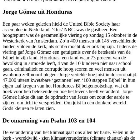
Jorge Gómez uit Honduras
Een paar weken geleden hield de United Bible Society haar
assemblee in Nederland. ‘Ons’ NBG was de gastheer. Een
hoogtepunt was de gezamenlijke viering op zondag 15 oktober in de
Westerkerk van Amsterdam. Zo’n 400 mensen uit 145 verschillende
landen vulden de kerk, als scriba mocht ik er ook bij zijn. Tijdens de
viering gaf Jorge Gómez een getuigenis over de betekenis van de
Bijbel in zijn land. Honduras, een land waar 73 procent van de
bevolking in armoede leeft, 4 van de 10 kinderen niet naar school
gaan, criminaliteit en corruptie hoog scoren en veel mensen uit
wanhoop zelfmoord plegen. Jorge vertelde hoe juist in de coronatijd
47.000 uiterst kwetsbare ‘gezinnen’ een ‘100 stappen Bijbel’ in hun
eigen taal kregen van het Hondurees Bijbelgenootschap, wat dit
boek voor hen betekende en hoe het levens heeft veranderd. Jorge
Gómez linkte dit aan de opdracht van Jezus om zout der aarde te
zijn en om licht te verspreiden. Om juist in een donkere wereld
Gods kleuren te laten zien.
De omarming van Psalm 103 en 104
De verandering van het klimaat gaat ons allen ter harte. Velen in de
kerk - wereldwijd - zien klimaatverandering (climate change) als de