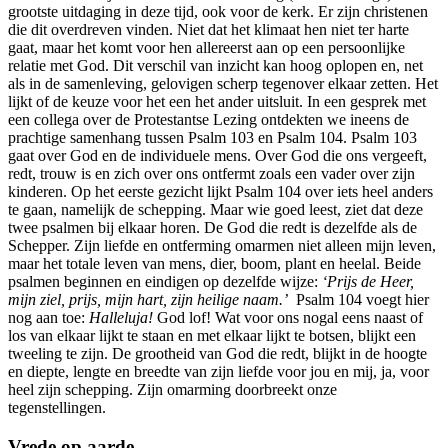
grootste uitdaging in deze tijd, ook voor de kerk. Er zijn christenen
die dit overdreven vinden. Niet dat het klimaat hen niet ter harte
gaat, maar het komt voor hen allereerst aan op een persoonlijke
relatie met God. Dit verschil van inzicht kan hoog oplopen en, net
als in de samenleving, gelovigen scherp tegenover elkaar zetten. Het
lijkt of de keuze voor het een het ander uitsluit. In een gesprek met
een collega over de Protestantse Lezing ontdekten we ineens de
prachtige samenhang tussen Psalm 103 en Psalm 104. Psalm 103
gaat over God en de individuele mens. Over God die ons vergeeft,
redt, trouw is en zich over ons ontfermt zoals een vader over zijn
kinderen. Op het eerste gezicht lijkt Psalm 104 over iets heel anders
te gaan, namelijk de schepping. Maar wie goed leest, ziet dat deze
twee psalmen bij elkaar horen. De God die redt is dezelfde als de
Schepper. Zijn liefde en ontferming omarmen niet alleen mijn leven,
maar het totale leven van mens, dier, boom, plant en heelal. Beide
psalmen beginnen en eindigen op dezelfde wijze:
‘Prijs de Heer,
mijn ziel, prijs, mijn hart, zijn heilige naam.’
Psalm 104 voegt hier
nog aan toe:
Halleluja!
God lof! Wat voor ons nogal eens naast of
los van elkaar lijkt te staan en met elkaar lijkt te botsen, blijkt een
tweeling te zijn. De grootheid van God die redt, blijkt in de hoogte
en diepte, lengte en breedte van zijn liefde voor jou en mij, ja, voor
heel zijn schepping. Zijn omarming doorbreekt onze
tegenstellingen.
Vrede op aarde