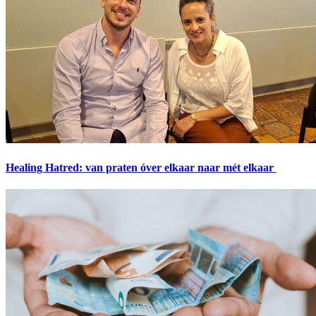
Healing Hatred: van praten óver elkaar naar mét elkaar