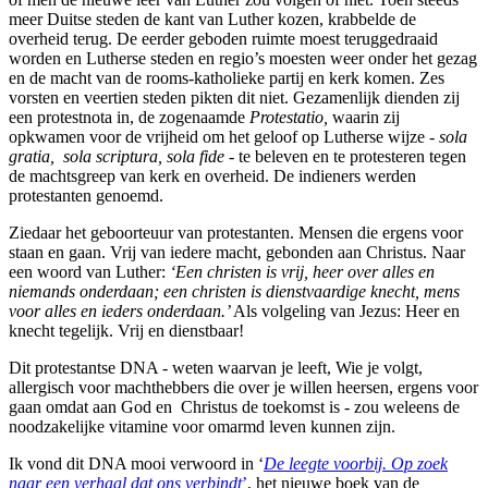
meer Duitse steden de kant van Luther kozen, krabbelde de
overheid terug. De eerder geboden ruimte moest teruggedraaid
worden en Lutherse steden en regio’s moesten weer onder het gezag
en de macht van de rooms-katholieke partij en kerk komen. Zes
vorsten en veertien steden pikten dit niet. Gezamenlijk dienden zij
een protestnota in, de zogenaamde
Protestatio,
waarin zij
opkwamen voor de vrijheid om het geloof op Lutherse wijze -
sola
gratia, sola scriptura, sola fide
- te beleven en te protesteren tegen
de machtsgreep van kerk en overheid. De indieners werden
protestanten genoemd.
Ziedaar het geboorteuur van protestanten. Mensen die ergens voor
staan en gaan. Vrij van iedere macht, gebonden aan Christus. Naar
een woord van Luther:
‘Een christen is vrij, heer over alles en
niemands onderdaan; een christen is dienstvaardige knecht, mens
voor alles en ieders onderdaan.’
Als volgeling van Jezus: Heer en
knecht tegelijk. Vrij en dienstbaar!
Dit protestantse DNA - weten waarvan je leeft, Wie je volgt,
allergisch voor machthebbers die over je willen heersen, ergens voor
gaan omdat aan God en Christus de toekomst is - zou weleens de
noodzakelijke vitamine voor omarmd leven kunnen zijn.
Ik vond dit DNA mooi verwoord in ‘
De leegte voorbij. Op zoek
naar een verhaal dat ons verbindt
’
, het nieuwe boek van de