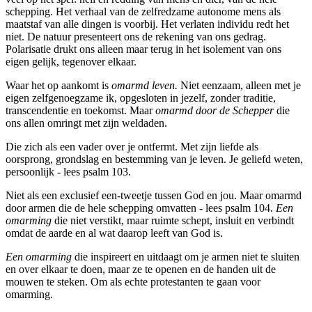
schepping. Het verhaal van de zelfredzame autonome mens als
maatstaf van alle dingen is voorbij. Het verlaten individu redt het
niet. De natuur presenteert ons de rekening van ons gedrag.
Polarisatie drukt ons alleen maar terug in het isolement van ons
eigen gelijk, tegenover elkaar.
Waar het op aankomt is
omarmd leven.
Niet eenzaam, alleen met je
eigen zelfgenoegzame ik, opgesloten in jezelf, zonder traditie,
transcendentie en toekomst. Maar
omarmd door de Schepper
die
ons allen omringt met zijn weldaden.
Die zich als een vader over je ontfermt. Met zijn liefde als
oorsprong, grondslag en bestemming van je leven. Je geliefd weten,
persoonlijk - lees psalm 103.
Niet als een exclusief een-tweetje tussen God en jou. Maar omarmd
door armen die de hele schepping omvatten - lees psalm 104.
Een
omarming
die niet verstikt, maar ruimte schept, insluit en verbindt
omdat de aarde en al wat daarop leeft van God is.
Een omarming
die inspireert en uitdaagt om je armen niet te sluiten
en over elkaar te doen, maar ze te openen en de handen uit de
mouwen te steken. Om als echte protestanten te gaan voor
omarming.