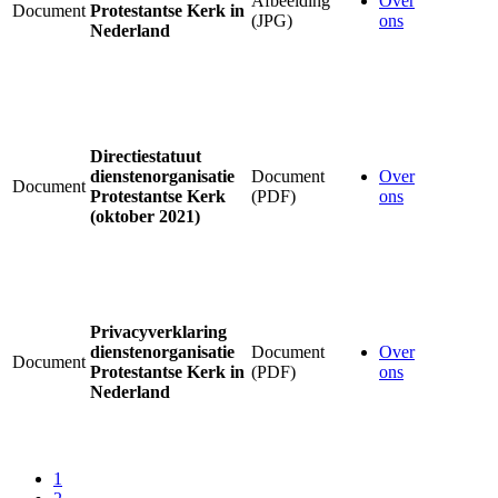
Afbeelding
Over
Document
Protestantse Kerk in
(JPG)
ons
Nederland
Directiestatuut
dienstenorganisatie
Document
Over
Document
Protestantse Kerk
(PDF)
ons
(oktober 2021)
Privacyverklaring
dienstenorganisatie
Document
Over
Document
Protestantse Kerk in
(PDF)
ons
Nederland
1