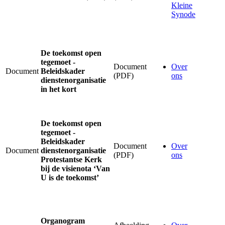
Kleine
Synode
De toekomst open
tegemoet -
Document
Over
Document
Beleidskader
(PDF)
ons
dienstenorganisatie
in het kort
De toekomst open
tegemoet -
Beleidskader
Document
Over
Document
dienstenorganisatie
(PDF)
ons
Protestantse Kerk
bij de visienota ‘Van
U is de toekomst’
Organogram