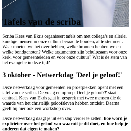
Tafels van de scriba
Scriba Kees van Ekris organiseert t
afels om met collega’s en allerlei
kundige mensen in onze cultuur beraad te houden, af te stemmen.
Waar moeten we het over hebben, welke bronnen hebben we en
welke bondgenoten? Welke argumenten zijn behulpzaam voor onze
kerk, voor gemeenteleden en voor onze cultuur? Wat is de stem van
het evangelie in deze tijd?
3 oktober - Netwerkdag 'Deel je geloof!'
Deze netwerkdag voor gemeenten en proefplekken opent met een
tafel van de scriba. De vraag en oproep 'Deel je geloof?!' staat
centraal. Kees van Ekris gaat in gesprek met twee mensen die de
waarde van het christelijk geloofsleven hebben ontdekt. Daarna
geeft hij hier ook een workshop over.
D
eze netwerkdag daagt je uit een stap verder te zetten
:
hoe word je
explicieter over het geloof van waaruit je dit doet, en hoe help je
anderen dat eigen te maken?