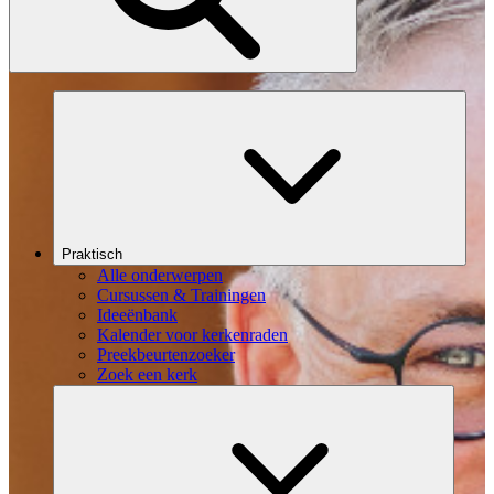
Praktisch
Alle onderwerpen
Cursussen & Trainingen
Ideeënbank
Kalender voor kerkenraden
Preekbeurtenzoeker
Zoek een kerk