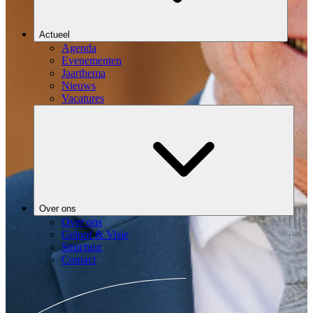
Actueel
Agenda
Evenementen
Jaarthema
Nieuws
Vacatures
Over ons
Over ons
Geloof & Visie
Structuur
Contact