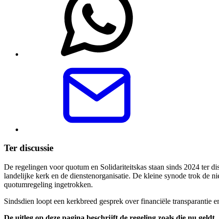
Ter discussie
De regelingen voor quotum en Solidariteitskas staan sinds 2024 ter di
landelijke kerk en de dienstenorganisatie. De kleine synode trok de 
quotumregeling ingetrokken.
Sindsdien loopt een kerkbreed gesprek over financiële transparantie e
De uitleg op deze pagina beschrijft de regeling zoals die nu geld