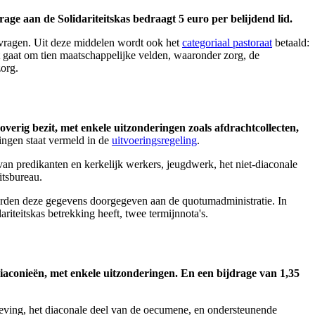
drage aan de Solidariteitskas bedraagt 5 euro per belijdend lid.
ragen. Uit deze middelen wordt ook het
categoriaal pastoraat
betaald:
 gaat om tien maatschappelijke velden, waaronder zorg, de
zorg.
verig bezit, met enkele uitzonderingen zoals afdrachtcollecten,
ingen staat vermeld in de
uitvoeringsregeling
.
an predikanten en kerkelijk werkers, jeugdwerk, het niet-diaconale
itsbureau.
rden deze gegevens doorgegeven aan de quotumadministratie. In
teitskas betrekking heeft, twee termijnnota's.
diaconieën, met enkele uitzonderingen. En een bijdrage van 1,35
leving, het diaconale deel van de oecumene, en ondersteunende