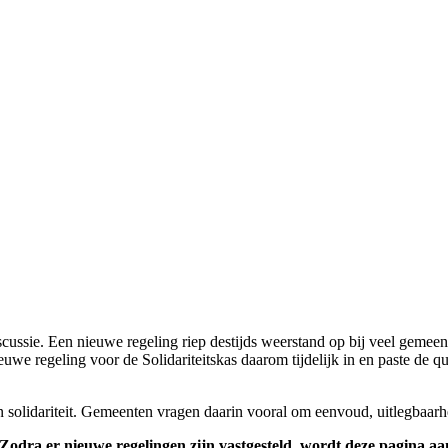
scussie. Een nieuwe regeling riep destijds weerstand op bij veel gemee
nieuwe regeling voor de Solidariteitskas daarom tijdelijk in en paste 
n solidariteit. Gemeenten vragen daarin vooral om eenvoud, uitlegbaarh
t. Zodra er nieuwe regelingen zijn vastgesteld, wordt deze pagina a