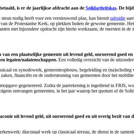
etaald, is er de jaarlijkse afdracht aan de
Solidariteitskas
. De bij
 steun nodig heeft voor een vernieuwend plan, kan hieruit
subsidie
aanv
g van de Protestantse Kerk, op plekken buiten de gewone gemeente. Het
ikanten met bijzondere opdracht zijn hierin werkzaam, de meesten in de 
an een plaatselijke gemeente uit levend geld, onroerend goed en o
 en legaten/nalatenschappen.
Een volledig overzicht van de uitzonder
assicaal en synodewerk, gemeenteopbouw, begeleiding en (na)scholing v
e zaken, financiën en de ondersteuning van gemeenten door het mobilite
mopgave gegenereerd. Zodra de jaarrekening is ingediend in FRIS, wo
ens ontvangen gemeenten, in het jaar waarop het quotum of de Solidari
onie uit levend geld, uit onroerend goed en uit overig bezit van 
erkenwerk: diaconaal werk op classicaal niveau, de dienst in de samen