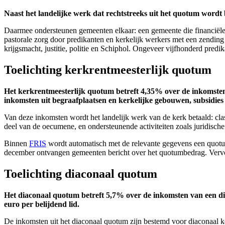
Naast het landelijke werk dat rechtstreeks uit het quotum wordt b
Daarmee ondersteunen gemeenten elkaar: een gemeente die financiële
pastorale zorg door predikanten en kerkelijk werkers met een zendin
krijgsmacht, justitie, politie en Schiphol. Ongeveer vijfhonderd pred
Toelichting kerkrentmeesterlijk quotum
Het kerkrentmeesterlijk quotum betreft 4,35% over de inkomsten v
inkomsten uit begraafplaatsen en kerkelijke gebouwen, subsidies
Van deze inkomsten wordt het landelijk werk van de kerk betaald: cl
deel van de oecumene, en ondersteunende activiteiten zoals juridisch
Binnen
FRIS
wordt automatisch met de relevante gegevens een quotu
december ontvangen gemeenten bericht over het quotumbedrag. Vervolg
Toelichting diaconaal quotum
Het diaconaal quotum betreft 5,7% over de inkomsten van een diac
euro per belijdend lid.
De inkomsten uit het diaconaal quotum zijn bestemd voor diaconaal k