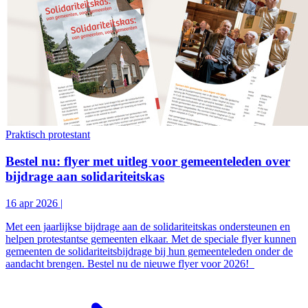
Praktisch protestant
Bestel nu: flyer met uitleg voor gemeenteleden over
bijdrage aan solidariteitskas
16 apr 2026
|
Met een jaarlijkse bijdrage aan de solidariteitskas ondersteunen en
helpen protestantse gemeenten elkaar. Met de speciale flyer kunnen
gemeenten de solidariteitsbijdrage bij hun gemeenteleden onder de
aandacht brengen. Bestel nu de nieuwe flyer voor 2026!