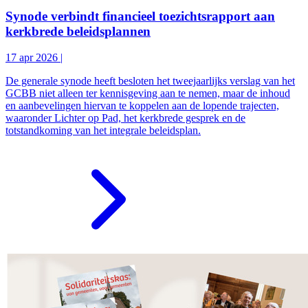
Synode verbindt financieel toezichtsrapport aan
kerkbrede beleidsplannen
17 apr 2026
|
De generale synode heeft besloten het tweejaarlijks verslag van het
GCBB niet alleen ter kennisgeving aan te nemen, maar de inhoud
en aanbevelingen hiervan te koppelen aan de lopende trajecten,
waaronder Lichter op Pad, het kerkbrede gesprek en de
totstandkoming van het integrale beleidsplan.