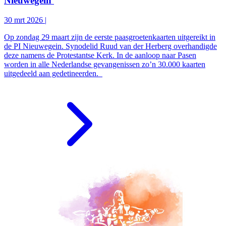
Nieuwegein
30 mrt 2026
|
Op zondag 29 maart zijn de eerste paasgroetenkaarten uitgereikt in
de PI Nieuwegein. Synodelid Ruud van der Herberg overhandigde
deze namens de Protestantse Kerk. In de aanloop naar Pasen
worden in alle Nederlandse gevangenissen zo’n 30.000 kaarten
uitgedeeld aan gedetineerden.