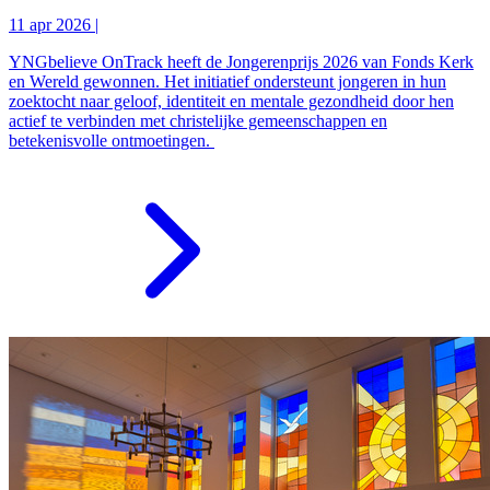
11 apr 2026
|
YNGbelieve OnTrack heeft de Jongerenprijs 2026 van Fonds Kerk
en Wereld gewonnen. Het initiatief ondersteunt jongeren in hun
zoektocht naar geloof, identiteit en mentale gezondheid door hen
actief te verbinden met christelijke gemeenschappen en
betekenisvolle ontmoetingen.