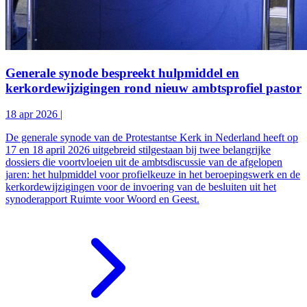
Generale synode bespreekt hulpmiddel en
kerkordewijzigingen rond nieuw ambtsprofiel pastor
18 apr 2026
|
De generale synode van de Protestantse Kerk in Nederland heeft op
17 en 18 april 2026 uitgebreid stilgestaan bij twee belangrijke
dossiers die voortvloeien uit de ambtsdiscussie van de afgelopen
jaren: het hulpmiddel voor profielkeuze in het beroepingswerk en de
kerkordewijzigingen voor de invoering van de besluiten uit het
synoderapport Ruimte voor Woord en Geest.