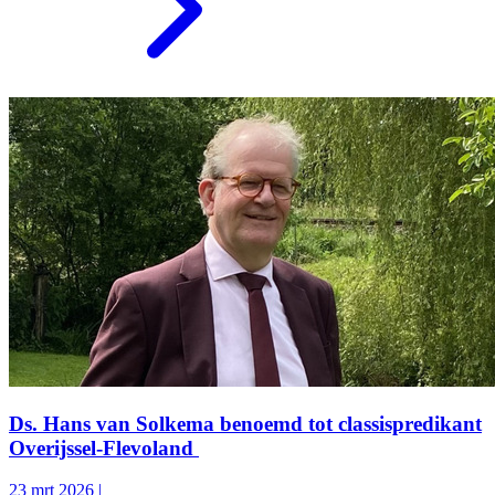
Ds. Hans van Solkema benoemd tot classispredikant
Overijssel-Flevoland
23 mrt 2026
|