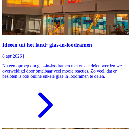
Ideeën uit het land: glas-in-loodramen
8 apr 2026
|
Na een oproep om glas-in-loodramen met ons te delen werden we
overweldigd door ontelbaar veel mooie reacties. Zo veel, dat er
besloten is ook online enkele glas-in-loodramen te delen.