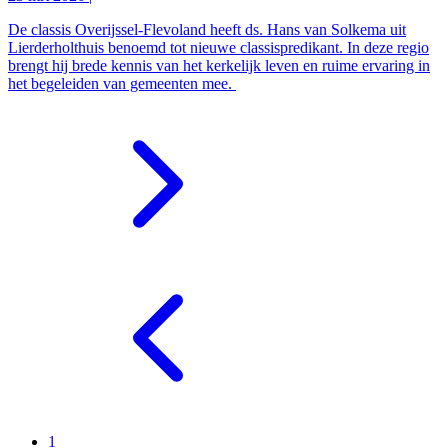
De classis Overijssel-Flevoland heeft ds. Hans van Solkema uit
Lierderholthuis benoemd tot nieuwe classispredikant. In deze regio
brengt hij brede kennis van het kerkelijk leven en ruime ervaring in
het begeleiden van gemeenten mee.
1