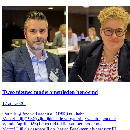
Twee nieuwe moderamenleden benoemd
17 apr 2026
|
Ouderling Jessica Braakman (1985) en diaken
Marcel Uijl (1986) zijn tijdens de vergadering van de generale
synode (april 2026) benoemd tot lid van het moderamen.
Marcel Uijl als assessor II en Jessica Braakman als assessor III.