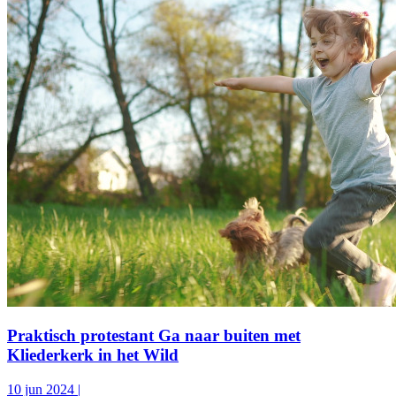
Praktisch protestant
Ga naar buiten met
Kliederkerk in het Wild
10 jun 2024
|