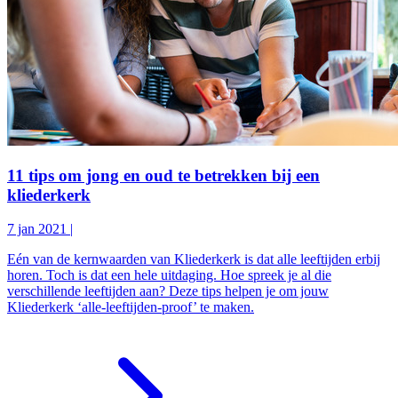
11 tips om jong en oud te betrekken bij een
kliederkerk
7 jan 2021
|
Eén van de kernwaarden van Kliederkerk is dat alle leeftijden erbij
horen. Toch is dat een hele uitdaging. Hoe spreek je al die
verschillende leeftijden aan? Deze tips helpen je om jouw
Kliederkerk ‘alle-leeftijden-proof’ te maken.