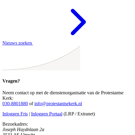
Nieuws zoeken
Vragen?
Neem contact op met de dienstenorganisatie van de Protestantse
Kerk:
030-8801880
of
info@protestantsekerk.nl
Inloggen Fris
|
Inloggen Portaal
(LRP / Extranet)
Bezoekadres:
Joseph Haydnlaan 2a
3533 AE Utrecht