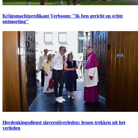
Krijgsmachtpredikant Verboom: "Ik ben gericht op echte
ontmoeting"
Herdenkingsdienst slavernijverleden: lessen trekken uit het
verleden