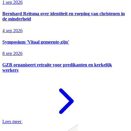
1 sep 2026
Bernhard Reitsma over identiteit en roeping van christenen in
de minderheid
4 sep 2026
Symposium 'Vitaal gemeente-zijn'
8 sep 2026
GZB organiseert retraite voor predikanten en kerkelijk
werkers
Lees meer