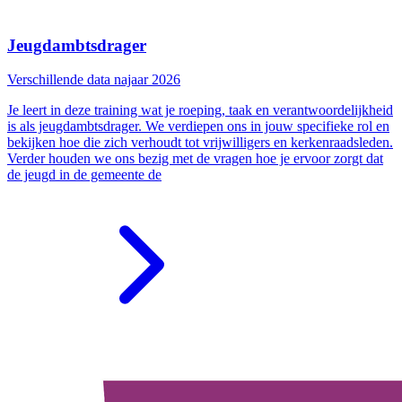
Jeugdambtsdrager
Verschillende data najaar 2026
Je leert in deze training wat je roeping, taak en verantwoordelijkheid
is als jeugdambtsdrager. We verdiepen ons in jouw specifieke rol en
bekijken hoe die zich verhoudt tot vrijwilligers en kerkenraadsleden.
Verder houden we ons bezig met de vragen hoe je ervoor zorgt dat
de jeugd in de gemeente de