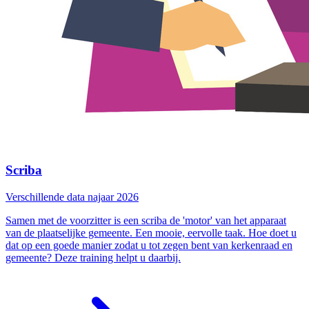
Scriba
Verschillende data najaar 2026
Samen met de voorzitter is een scriba de 'motor' van het apparaat
van de plaatselijke gemeente. Een mooie, eervolle taak. Hoe doet u
dat op een goede manier zodat u tot zegen bent van kerkenraad en
gemeente? Deze training helpt u daarbij.