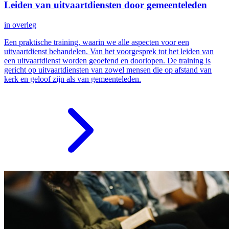
Leiden van uitvaartdiensten door gemeenteleden
in overleg
Een praktische training, waarin we alle aspecten voor een
uitvaartdienst behandelen. Van het voorgesprek tot het leiden van
een uitvaartdienst worden geoefend en doorlopen. De training is
gericht op uitvaartdiensten van zowel mensen die op afstand van
kerk en geloof zijn als van gemeenteleden.