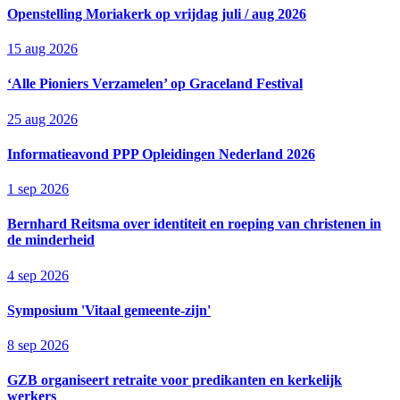
Openstelling Moriakerk op vrijdag juli / aug 2026
15 aug 2026
‘Alle Pioniers Verzamelen’ op Graceland Festival
25 aug 2026
Informatieavond PPP Opleidingen Nederland 2026
1 sep 2026
Bernhard Reitsma over identiteit en roeping van christenen in
de minderheid
4 sep 2026
Symposium 'Vitaal gemeente-zijn'
8 sep 2026
GZB organiseert retraite voor predikanten en kerkelijk
werkers