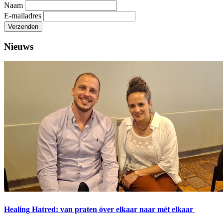
Naam
E-mailadres
Verzenden
Nieuws
Healing Hatred: van praten óver elkaar naar mét elkaar