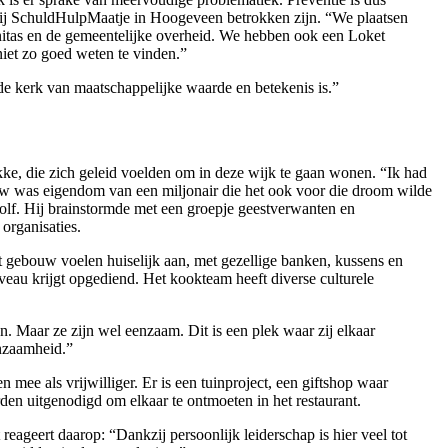
 bij SchuldHulpMaatje in Hoogeveen betrokken zijn. “We plaatsen
anitas en de gemeentelijke overheid. We hebben ook een Loket
iet zo goed weten te vinden.”
e kerk van maatschappelijke waarde en betekenis is.”
kke, die zich geleid voelden om in deze wijk te gaan wonen. “Ik had
w was eigendom van een miljonair die het ook voor die droom wilde
olf. Hij brainstormde met een groepje geestverwanten en
 organisaties.
 gebouw voelen huiselijk aan, met gezellige banken, kussens en
veau krijgt opgediend. Het kookteam heeft diverse culturele
. Maar ze zijn wel eenzaam. Dit is een plek waar zij elkaar
enzaamheid.”
mee als vrijwilliger. Er is een tuinproject, een giftshop waar
den uitgenodigd om elkaar te ontmoeten in het restaurant.
reageert daarop: “Dankzij persoonlijk leiderschap is hier veel tot