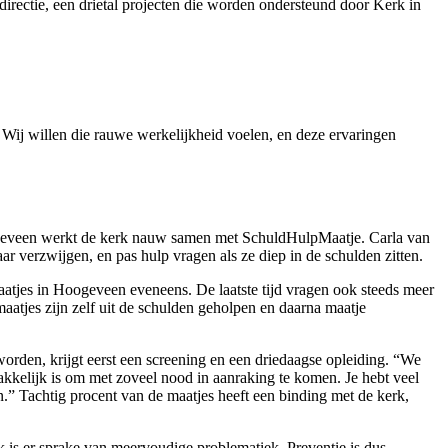
rectie, een drietal projecten die worden ondersteund door Kerk in
 Wij willen die rauwe werkelijkheid voelen, en deze ervaringen
eveen werkt de kerk nauw samen met SchuldHulpMaatje. Carla van
r verzwijgen, en pas hulp vragen als ze diep in de schulden zitten.
atjes in Hoogeveen eveneens. De laatste tijd vragen ook steeds meer
atjes zijn zelf uit de schulden geholpen en daarna maatje
orden, krijgt eerst een screening en een driedaagse opleiding. “We
makkelijk is om met zoveel nood in aanraking te komen. Je hebt veel
n.” Tachtig procent van de maatjes heeft een binding met de kerk,
ak is er sprake van meervoudige problematiek. Preventie is dus