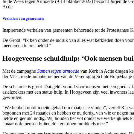
In de Week tegen Armoede (9-13 oktober 2023) bezocht Jurjen de Groo
Actie.
Verhalen van gemeenten
Inspirerende verhalen van gemeenten behorende tot de Protestantse K
De Groot: “Ik ben onder de indruk van alles wat kerkleden doen voor 
meenemen in ons beleid.”
Hoogeveense schuldhulp: ‘Ook mensen buit
Met de campagne
Samen tegen armoede
van Kerk in Actie dragen ker
der Vlist, mede-initiatiefnemer van de Vereniging SchuldHulpMaatje N
De schaamte is groot. Dat geldt vooral voor mensen met een goed sal
asielzoekers met een status hulp. In Hoogeveen zijn veel inwoners la
geworden.
“We hebben nooit moeite gehad om maatjes te vinden”, vertelt Ria van
begonnen met 24 maatjes en hebben er nu dertig, van wie er negen na ti
liefde en geduld nodig. Wij houden het vol omdat we werkelijk iets k
“maar ook mensen buiten de kerk doen inmiddels mee.”
Hoogeveen krijgt per jaar tussen de zestig en negentig hulpvragen. De 