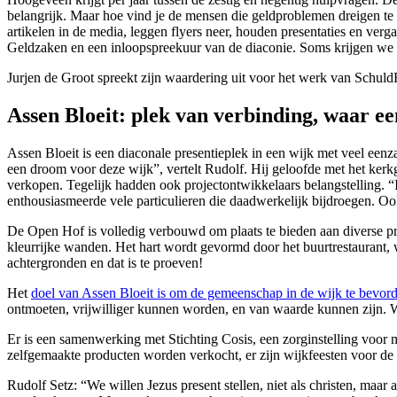
belangrijk. Maar hoe vind je de mensen die geldproblemen dreigen t
artikelen in de media, leggen flyers neer, houden presentaties en ve
Geldzaken en een inloopspreekuur van de diaconie. Soms krijgen we v
Jurjen de Groot spreekt zijn waardering uit voor het werk van Schul
Assen Bloeit: plek van verbinding, waar 
Assen Bloeit is een diaconale presentieplek in een wijk met veel een
een droom voor deze wijk”, vertelt Rudolf. Hij geloofde met het k
verkopen. Tegelijk hadden ook projectontwikkelaars belangstelling. 
enthousiasmeerde vele particulieren die daadwerkelijk bijdroegen. Ook 
De Open Hof is volledig verbouwd om plaats te bieden aan diverse pr
kleurrijke wanden. Het hart wordt gevormd door het buurtrestaurant, 
achtergronden en dat is te proeven!
Het
doel van Assen Bloeit is om de gemeenschap in de wijk te bevor
ontmoeten, vrijwilliger kunnen worden, en van waarde kunnen zijn. W
Er is een samenwerking met Stichting Cosis, een zorginstelling voor m
zelfgemaakte producten worden verkocht, er zijn wijkfeesten voor de 
Rudolf Setz: “We willen Jezus present stellen, niet als christen, maar 