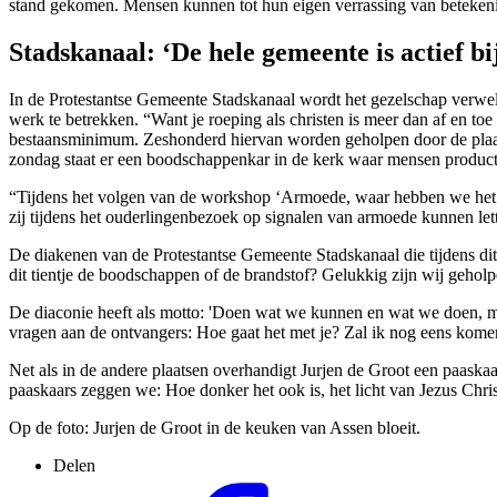
stand gekomen. Mensen kunnen tot hun eigen verrassing van betekenis 
Stadskanaal: ‘De hele gemeente is actief b
In de Protestantse Gemeente Stadskanaal wordt het gezelschap verwelk
werk te betrekken. “Want je roeping als christen is meer dan af en to
bestaansminimum. Zeshonderd hiervan worden geholpen door de plaats
zondag staat er een boodschappenkar in de kerk waar mensen produc
“Tijdens het volgen van de workshop ‘Armoede, waar hebben we het 
zij tijdens het ouderlingenbezoek op signalen van armoede kunnen let
De diakenen van de Protestantse Gemeente Stadskanaal die tijdens d
dit tientje de boodschappen of de brandstof?
Gelukkig zijn wij geholpe
De diaconie heeft als motto: 'Doen wat we kunnen en wat we doen, m
vragen aan de ontvangers: Hoe gaat het met je? Zal ik nog eens kome
Net als in de andere plaatsen overhandigt Jurjen de Groot een paaskaar
paaskaars zeggen we: Hoe donker het ook is, het licht van Jezus Chri
Op de foto: Jurjen de Groot in de keuken van Assen bloeit.
Delen