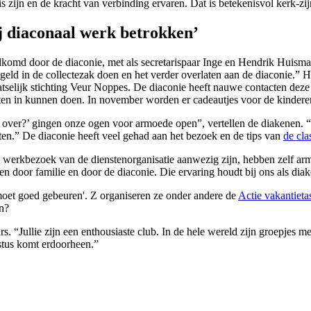
zijn en de kracht van verbinding ervaren. Dat is betekenisvol kerk-zi
ij diaconaal werk betrokken’
omd door de diaconie, met als secretarispaar Inge en Hendrik Huisman.
e geld in de collectezak doen en het verder overlaten aan de diaconie.”
elijk stichting Veur Noppes. De diaconie heeft nauwe contacten deze
ten in kunnen doen. In november worden er cadeautjes voor de kindere
over?’ gingen onze ogen voor armoede open”, vertellen de diakenen.
ten.” De diaconie heeft veel gehad aan het bezoek en de tips van
de cla
it werkbezoek van de dienstenorganisatie aanwezig zijn, hebben zelf
n door familie en door de diaconie. Die ervaring houdt bij ons als diak
oet goed gebeuren'. Z organiseren ze onder andere de
Actie vakantieta
n?
s. “Jullie zijn een enthousiaste club. In de hele wereld zijn groepjes 
stus komt erdoorheen.”