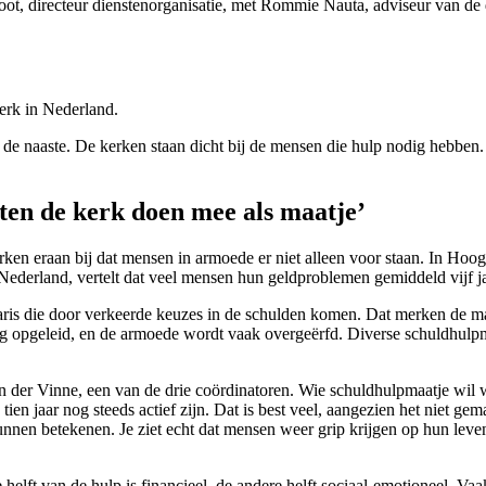
t, directeur dienstenorganisatie, met Rommie Nauta, adviseur van de di
erk in Nederland.
de naaste. De kerken staan dicht bij de mensen die hulp nodig hebben.
en de kerk doen mee als maatje’
ken eraan bij dat mensen in armoede er niet alleen voor staan.
In Hoog
ederland, vertelt dat veel mensen hun geldproblemen gemiddeld vijf jaa
aris die door verkeerde keuzes in de schulden komen. Dat merken de ma
ag opgeleid, en de armoede wordt vaak overgeërfd. Diverse schuldhulpma
 der Vinne, een van de drie coördinatoren. Wie schuldhulpmaatje wil w
en jaar nog steeds actief zijn. Dat is best veel, aangezien het niet ge
unnen betekenen. Je ziet echt dat mensen weer grip krijgen op hun leve
helft van de hulp is financieel, de andere helft sociaal-emotioneel. Va