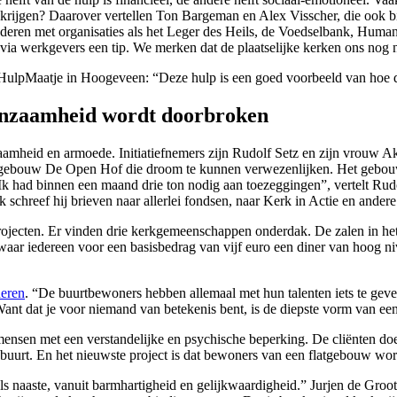
e krijgen? Daarover vertellen Ton Bargeman en Alex Visscher, die ook
rgaderen met organisaties als het Leger des Heils, de Voedselbank, Hum
ia werkgevers een tip. We merken dat de plaatselijke kerken ons nog n
dHulpMaatje in Hoogeveen: “Deze hulp is een goed voorbeeld van hoe d
eenzaamheid wordt doorbroken
zaamheid en armoede. Initiatiefnemers zijn Rudolf Setz en zijn vrouw A
erkgebouw De Open Hof die droom te kunnen verwezenlijken. Het gebou
“Ik had binnen een maand drie ton nodig aan toezeggingen”, vertelt Rud
schreef hij brieven naar allerlei fondsen, naar Kerk in Actie en andere
ojecten. Er vinden drie kerkgemeenschappen onderdak. De zalen in het
waar iedereen voor een basisbedrag van vijf euro een diner van hoog ni
deren
. “De buurtbewoners hebben allemaal met hun talenten iets te geven
ant dat je voor niemand van betekenis bent, is de diepste vorm van e
ensen met een verstandelijke en psychische beperking. De cliënten doen 
buurt. En het nieuwste project is dat bewoners van een flatgebouw wor
als naaste, vanuit barmhartigheid en gelijkwaardigheid.” Jurjen de Groot 