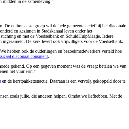
jn midden in de samenleving.”
 De enthousiaste groep wil de hele gemeente actief bij het diaconale
 Honderd en gezinnen in Stadskanaal leven onder het
 stichting en met de Voedselbank en SchuldHulpMaatje. Iedere
n ingezameld.
De kerk levert ook vrijwilligers voor de Voedselbank.
 “We hebben ook de ouderlingen en bezoekmedewerkers verteld hoe
ssicaal diaconaal consulent
.
 armoede gekend. Op een gegeven moment was de vraag: betalen we van
enen het vuur erin.”
s
en de kerstpakkettenactie. Daaraan is een vervolg gekoppeld door te
mensen zoals jullie, die anderen helpen. Omdat we liefhebben. Met de