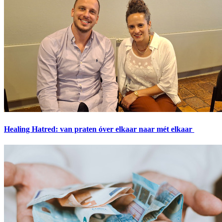
Healing Hatred: van praten óver elkaar naar mét elkaar